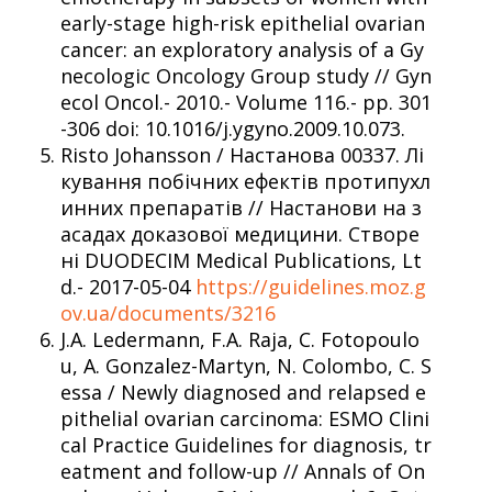
early-stage high-risk epithelial ovarian
cancer: an exploratory analysis of a Gy
necologic Oncology Group study // Gyn
ecol Oncol.- 2010.- Volume 116.- pp. 301
-306 doi: 10.1016/j.ygyno.2009.10.073.
Risto Johansson / Настанова 00337. Лі
кування побічних ефектів протипухл
инних препаратів // Настанови на з
асадах доказової медицини. Створе
ні DUODECIM Medical Publications, Lt
d.- 2017-05-04
https://guidelines.moz.g
ov.ua/documents/3216
J.A. Ledermann, F.A. Raja, C. Fotopoulo
u, A. Gonzalez-Martyn, N. Colombo, C. S
essa / Newly diagnosed and relapsed e
pithelial ovarian carcinoma: ESMO Clini
cal Practice Guidelines for diagnosis, tr
eatment and follow-up // Annals of On