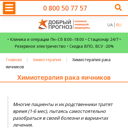
0 800 50 77 57
UA
RU
• Клиника и операции Пн–Сб 8:00–18:00 • Стационар 24/7 •
Резервное электричество • Скидка ВПО, ВСУ -20%
|
|
Главная
Химиотерапия
Химиотерапия рака
яичников
Химиотерапия рака яичников
Многие пациенты и их родственники тратят
время (1-6 мес), пытаясь самостоятельно
разобраться в своей болезни и вариантах
лечения.