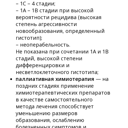
– 1С – 4 стадии;
– 1А – 1В стадии при высокой
вероятности рецидива (высокая
степень агрессивности
новообразования, определенный
гистотип);
– неоперабельность.
Не показана при сочетании 1А и 1В
стадий, высокой степени
дифференцировки и
несветлоклеточного гистотипа;
паллиативная химиотерапия
— на
поздних стадиях применение
химиотерапевтических препаратов
в качестве самостоятельного
метода лечения способствует
уменьшению размеров
образования, ослаблению
болезненных симптомов и