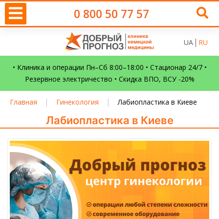
0 800 50 77 57
UA
RU
• Клиника и операции Пн–Сб 8:00–18:00 • Стационар 24/7 •
Резервное электричество • Скидка ВПО, ВСУ -20%
|
|
Главная
Гинекология
Лабиопластика в Киеве
Лабиопластика в Киеве