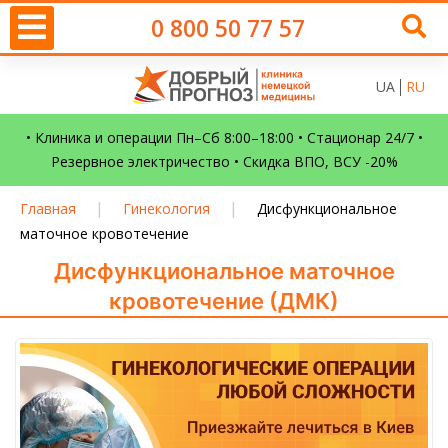
0 800 50 77 57
UA
RU
• Клиника и операции Пн–Сб 8:00–18:00 • Стационар 24/7 •
Резервное электричество • Скидка ВПО, ВСУ -20%
|
|
Главная
Гинекология
Дисфункциональное
маточное кровотечение
Дисфункциональное маточное
кровотечение (ДМК)