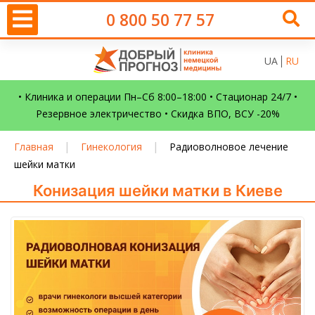
0 800 50 77 57
UA
RU
• Клиника и операции Пн–Сб 8:00–18:00 • Стационар 24/7 •
Резервное электричество • Скидка ВПО, ВСУ -20%
|
|
Главная
Гинекология
Радиоволновое лечение
шейки матки
Конизация шейки матки в Киеве