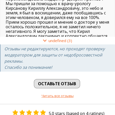
Мы пришли за помощью к врачу-урологу
Кирсанову Кириллу Александровичу, это небо и
земля, я был в восхищении, даже пообщавшись с
этим человеком, я доверился ему на все 100%.
Прием хорошо прошел и мнение о докторе у меня
осталось положительное, я не заметил ничего
негативного. Я могу заметить, что Кирил
Александрович лаконично и корректно общается
с больными. С собой я взял готовые обследования,
undefined (3)
которые доктор изучил, а также он произвел
Отзывы не редактируются, но проходят проверку
осмотр. Времени врач мне уделил довольно, он
дал ответы на все вопросы и все было ясно.
модератором для защиты от недобросовестной
На следующие сутки после сдачи анализов он мне
рекламы.
снял этот стент, и подробил камушек. Я ощущал
Спасибо за понимание!
себя прекрасно, и с каждым днём мне становилось
всё лучше и лучше, поэтому я крайне признателен
Кириллу Александровичу за оперативное
решение проблемы, за заботливое отношение к
ОСТАВЬТЕ ОТЗЫВ
клиентам. Спасибо огромное.
Пациент
Читать все отзывы
29.10.2022
5.0 stars (based on 4 ratings)