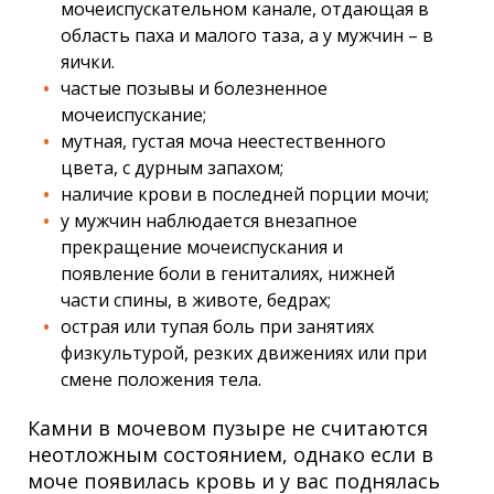
мочеиспускательном канале, отдающая в
область паха и малого таза, а у мужчин – в
яички.
частые позывы и болезненное
мочеиспускание;
мутная, густая моча неестественного
цвета, с дурным запахом;
наличие крови в последней порции мочи;
у мужчин наблюдается внезапное
прекращение мочеиспускания и
появление боли в гениталиях, нижней
части спины, в животе, бедрах;
острая или тупая боль при занятиях
физкультурой, резких движениях или при
смене положения тела.
Камни в мочевом пузыре не считаются
неотложным состоянием, однако если в
моче появилась кровь и у вас поднялась