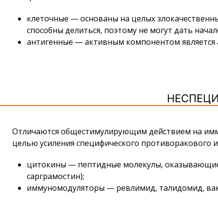
клеточные — основаны на целых злокачественных
способны делиться, поэтому не могут дать нача
антигенные — активным компонентом является а
НЕСПЕЦ
Отличаются общестимулирующим действием на иммун
целью усиления специфического противоракового и
цитокины — пептидные молекулы, оказывающие в
сарграмостин);
иммуномодуляторы — ревлимид, талидомид, ва