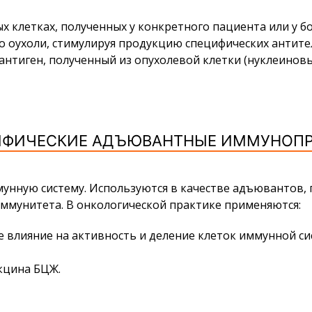
 клетках, полученных у конкретного пациента или у бо
ло оухоли, стимулируя продукцию специфических антите
нтиген, полученный из опухолевой клетки (нуклеиновы
ИФИЧЕСКИЕ АДЪЮВАНТНЫЕ ИММУНОПР
ную систему. Используются в качестве адъювантов, п
ммунитета. В онкологической практике применяются:
лияние на активность и деление клеток иммунной сис
кцина БЦЖ.