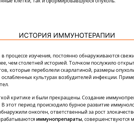
нные клетки, так и сформировавшуюся опухоль.
ИСТОРИЯ ИММУНОТЕРАПИИ
ся в процессе изучения, постоянно обнаруживаются све
ее, чем столетней историей. Толчком послужило откры
нтов, которые переболели скарлатиной, размеры опухол
 ослабленных культурах возбудителей инфекции. Приме
тел.
сткой критике и были прекращены. Создание иммунопре
. В этот период происходило бурное развитие иммунол
бнаружили онкоген, ответственный за рост злокачестве
азрабатываются
иммунопрепараты
, совершенствуются м