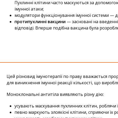
Пухлинні клітини часто маскуються за допомогою 
імунної атаки;
модулятори функціонування імунної системи — до
протипухлинні вакцини
— засновані на введенні
відповіді. Вперше подібна вакцина була розробле
Цей різновид імунотерапії по праву вважається прор
для виникнення імунної реакції кількості, що виробл
Моноклональні антитіла виявляють різну дію:
усувають маскування пухлинних клітин, роблячи ї
певно маркують злоякісні клітини, сприяючи їх 