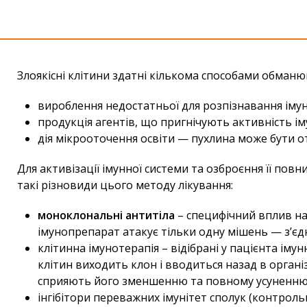
Злоякісні клітини здатні кількома способами обманюв
вироблення недостатньої для розпізнавання імун
продукція агентів, що пригнічують активність ім
дія мікрооточення освіти — пухлина може бути о
Для активізації імунної системи та озброєння її по
такі різновиди цього методу лікування:
моноклональні антитіла
– специфічний вплив на 
імунопрепарат атакує тільки одну мішень — з’єдн
клітинна імунотерапія – відібрані у пацієнта ім
клітин виходить клон і вводиться назад в орган
сприяють його зменшенню та повному усуненню
інгібітори переважних імунітет сполук (контрол