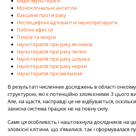
Види імунотерапії
Моноклональні антитіла
Вакцини проти раку
Неспецифічні ад’ювантні імунопрепарати
Побічні ефекти
Плюси та мінуси
Імунотерапія при раку яєчників
Імунотерапія при раку легені
Імунотерапія при раку шлунка
Імунотерапія при раку нирки
Імунотерапія при меланомі
В результаті численних досліджень в області онкоіму
структурою, які є потенційно злоякісними. З цього в
Але, на щастя, насправді це не відбувається, оскільк
захисна система працює не на повну силу.
Саме ця особливість і наштовхнула дослідників на і
злоякісні клітини, що з’явилися, так і сформувалася п