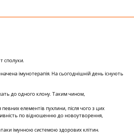
т сполуки.
значена імунотерапія. На сьогоднішній день існують
ежать до одного клону. Таким чином,
 певних елементів пухлини, після чого з цих
есивність по відношенню до новоутворення,
 атаки імунною системою здорових клітин.