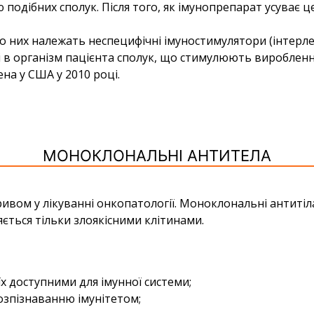
подібних сполук. Після того, як імунопрепарат усуває ц
 них належать неспецифічні імуностимулятори (інтерлей
 в організм пацієнта сполук, що стимулюють вироблення
на у США у 2010 році.
МОНОКЛОНАЛЬНІ АНТИТЕЛА
ивом у лікуванні онкопатології. Моноклональні антитіл
яється тільки злоякісними клітинами.
х доступними для імунної системи;
розпізнаванню імунітетом;