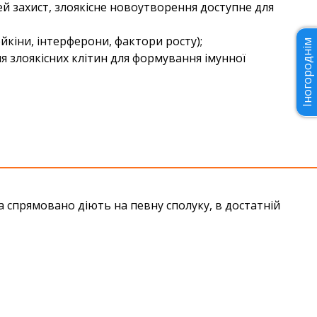
ей захист, злоякісне новоутворення доступне для
кіни, інтерферони, фактори росту);
Іногороднім
 злоякісних клітин для формування імунної
а спрямовано діють на певну сполуку, в достатній