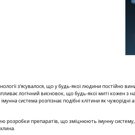
нології з’ясувалося, що у будь-якої людини постійно вини
ипливає логічний висновок, що будь-якої миті кожен з н
и імунна система розпізнає подібні клітини як чужорідні а
дею розробки препаратів, що зміцнюють імунну систему, 
ухлина.