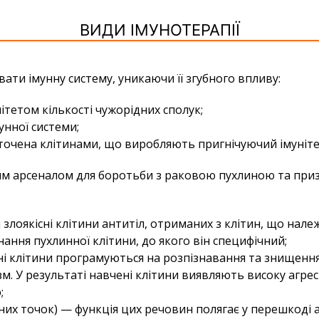
ВИДИ ІМУНОТЕРАПІЇ
ати імунну систему, уникаючи її згубного впливу:
ітетом кількості чужорідних сполук;
унної системи;
точена клітинами, що виробляють пригнічуючий імуніте
вним арсеналом для боротьби з раковою пухлиною та при
злоякісні клітини антитіл, отриманих з клітин, що нал
ання пухлинної клітини, до якого він специфічний;
унні клітини програмуються на розпізнавання та знищення
ізм. У результаті навчені клітини виявляють високу агр
;
ьних точок) — функція цих речовин полягає у перешкоді