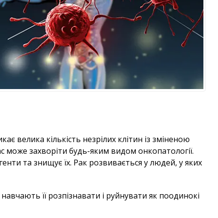
кає велика кількість незрілих клітин із зміненою
ас може захворіти будь-яким видом онкопатології.
генти та знищує їх. Рак розвивається у людей, у яких
навчають її розпізнавати і руйнувати як поодинокі