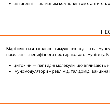
антигенні — активним компонентом є антиген, от
НЕ
Відрізняються загальностимулюючою дією на імунну 
посилення специфічного протиракового імунітету. В 
цитокіни — пептидні молекули, що впливають на а
імуномодулятори – ревлімід, талідомід, вакцина