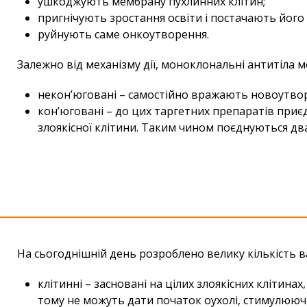
ушкоджують мембрану пухлинних клітин;
пригнічують зростання освіти і постачають його
руйнують саме онкоутворення.
Залежно від механізму дії, моноклональні антитіла м
некон’юговані – самостійно вражають новоутво
кон’юговані – до цих таргетних препаратів приє
злоякісної клітини. Таким чином поєднуються два 
На сьогоднішній день розроблено велику кількість в
клітинні – засновані на цілих злоякісних клітина
тому не можуть дати початок оухолі, стимулююч