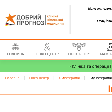
Контакт-цент
Стаціон
ГОЛОВНА
ОНКО ЦЕНТР
ГІНЕКОЛОГІЯ
МАМОЛ
• Клініка та операції
|
|
|
Головна
Онко центр
Хіміотерапія
Імунотерапія