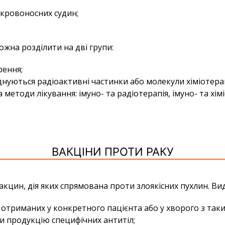
 кровоносних судин;
ожна розділити на дві групи:
рення;
днуються радіоактивні частинки або молекули хіміотер
методи лікування: імуно- та радіотерапія, імуно- та хімі
ВАКЦІНИ ПРОТИ РАКУ
акцин, дія яких спрямована проти злоякісних пухлин. Ви
х, отриманих у конкретного пацієнта або у хворого з таки
и продукцію специфічних антитіл;