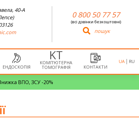
вела, 40-А
0 800 50 77 57
Лепсе)
(всі дзвінки безкоштовні)
 03126
пошук
ic.com
UA
RU
КОМП’ЮТЕРНА
ЕНДОСКОПІЯ
КОНТАКТИ
ТОМОГРАФІЯ
• Знижка ВПО, ЗСУ -20%
ї