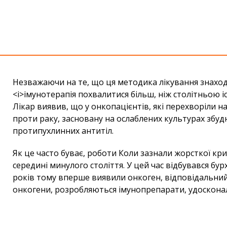
Незважаючи на те, що ця методика лікування знаход
<і>імунотерапія похвалитися більш, ніж столітньою і
Лікар виявив, що у онкопацієнтів, які перехворіли н
проти раку, засновану на ослаблених культурах збуд
протипухлинних антитіл.
Як це часто буває, роботи Коли зазнали жорсткої кр
середині минулого століття. У цей час відбувався бу
років тому вперше виявили онкоген, відповідальний 
онкогени, розробляються імунопрепарати, удоскона