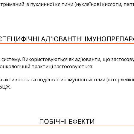
риманий із пухлинної клітини (нуклеїнові кислоти, пепт
СПЕЦИФІЧНІ АД'ЮВАНТНІ ІМУНОПРЕПАР
систему. Використовуються як ад’юванти, що застосов
онкологічній практиці застосовуються:
ктивність та поділ клітин імунної системи (інтерлейкін
 БЦЖ.
ПОБІЧНІ ЕФЕКТИ