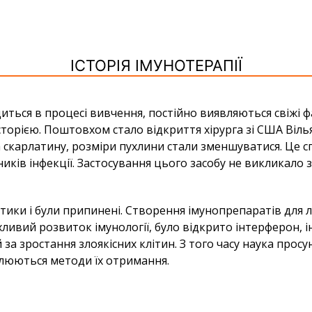
ІСТОРІЯ ІМУНОТЕРАПІЇ
иться в процесі вивчення, постійно виявляються свіжі 
сторією. Поштовхом стало відкриття хірурга зі США Вілья
а скарлатину, розміри пухлини стали зменшуватися. Це с
ників інфекції. Застосування цього засобу не викликал
итики і були припинені. Створення імунопрепаратів дл
рхливий розвиток імунології, було відкрито інтерферон,
за зростання злоякісних клітин. З того часу наука прос
люються методи їх отримання.