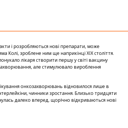
факти і розробляються нові препарати, може
ма Колі, зроблене ним ще наприкінці XIX століття.
понукало лікаря створити першу у світі вакцину
о захворювання, але стимулювало вироблення
я лікування онкозахворювань відновилося лише в
 інтерлейкіни, чинники зростання. Близько тридцяти
унулась далеко вперед, щорічно відкриваються нові