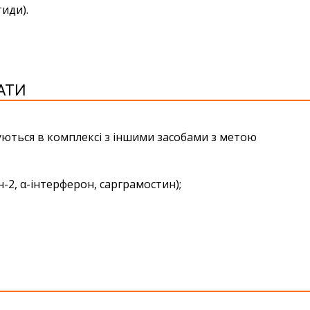
иди).
АТИ
уються в комплексі з іншими засобами з метою
-2, α-інтерферон, сарграмостин);