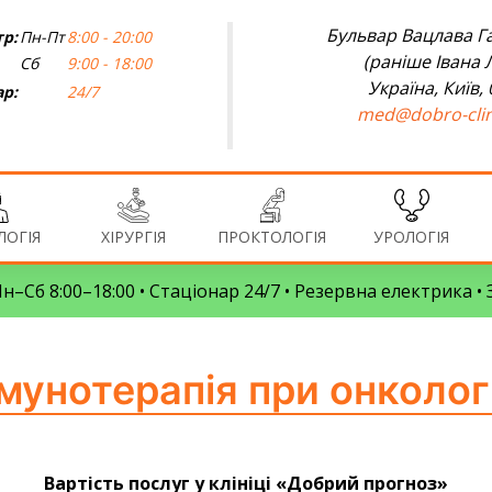
Бульвар Вацлава Га
р:
Пн-Пт
8:00 - 20:00
(раніше Івана 
Сб
9:00 - 18:00
Україна, Київ,
ар:
24/7
med@dobro-clin
ОГІЯ
ХІРУРГІЯ
ПРОКТОЛОГІЯ
УРОЛОГІЯ
 Пн–Сб 8:00–18:00 • Стаціонар 24/7 • Резервна електрика 
Імунотерапія при онкологі
Вартість послуг у клініці «Добрий прогноз»