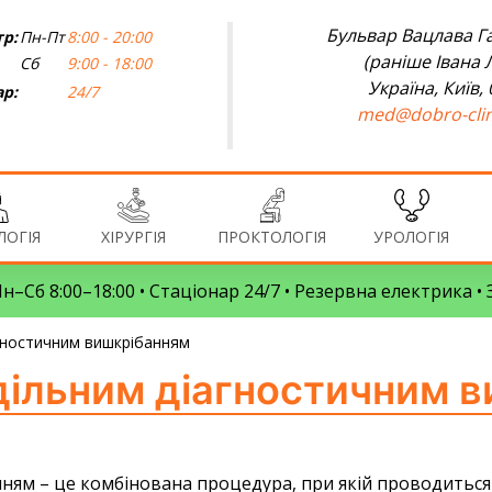
Бульвар Вацлава Га
р:
Пн-Пт
8:00 - 20:00
(раніше Івана 
Сб
9:00 - 18:00
Україна, Київ,
ар:
24/7
med@dobro-clin
ОГІЯ
ХІРУРГІЯ
ПРОКТОЛОГІЯ
УРОЛОГІЯ
 Пн–Сб 8:00–18:00 • Стаціонар 24/7 • Резервна електрика 
агностичним вишкрібанням
здільним діагностичним в
нням – це комбінована процедура, при якій проводитьс