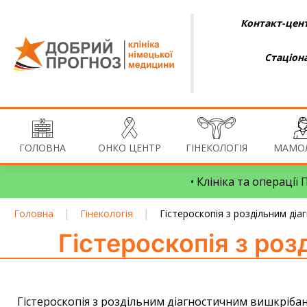
Контакт-цент
Стаціон
ГОЛОВНА
ОНКО ЦЕНТР
ГІНЕКОЛОГІЯ
МАМОЛ
• Клініка та операції
|
|
Головна
Гінекологія
Гістероскопія з роздільним ді
Гістероскопія з ро
Гістероскопія з роздільним діагностичним вишкріба