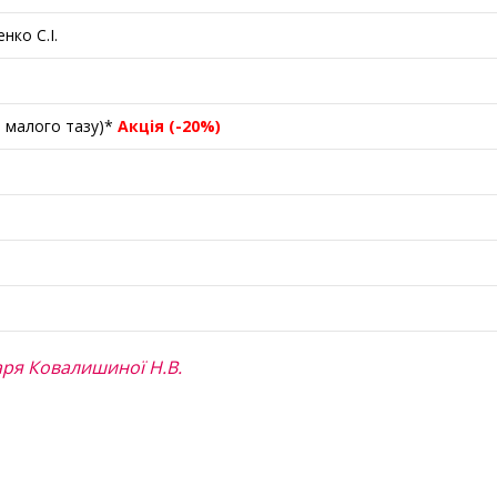
нко С.І.
в малого тазу)*
Акція (-20%)
каря Ковалишиної Н.В.