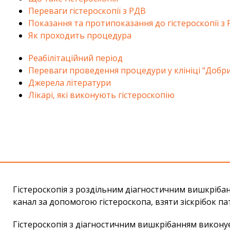
Переваги гістероскопії з РДВ
Показання та протипоказання до гістероскопії з
Як проходить процедура
Реабілітаційний період
Переваги проведення процедури у клініці “Добр
Джерела літератури
Лікарі, які виконують гістероскопію
Гістероскопія з роздільним діагностичним вишкріб
канал за допомогою гістероскопа, взяти зіскрібок па
Гістероскопія з діагностичним вишкрібанням
виконує