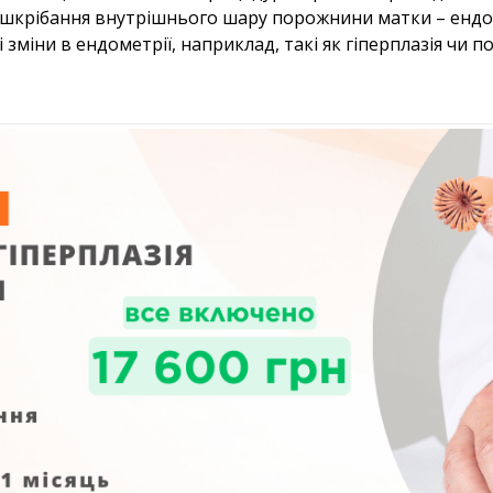
ишкрібання внутрішнього шару порожнини матки – ендо
міни в ендометрії, наприклад, такі як гіперплазія чи по