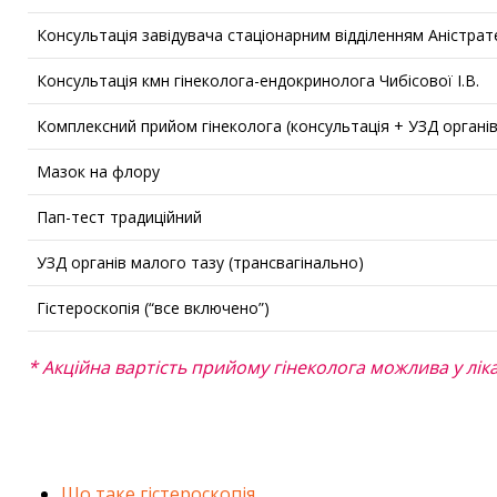
Консультація завідувача стаціонарним відділенням Аністрате
Консультація кмн гінеколога-ендокринолога Чибісової І.В.
Комплексний прийом гінеколога (консультація + УЗД органі
Мазок на флору
Пап-тест традиційний
УЗД органів малого тазу (трансвагінально)
Гістероскопія (“все включено”)
* Акційна вартість прийому гінеколога можлива у лі
Що таке гістероскопія