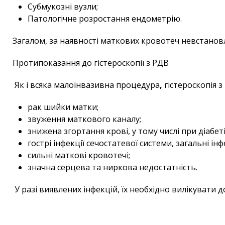
Субмукозні вузли;
Патологічне розростання ендометрію.
Загалом, за наявності маткових кровотеч невстанов
Протипоказання до гістероскопії з РДВ
Як і всяка малоінвазивна процедура
,
гістероскопія 
рак шийки матки;
звуження маткового каналу;
знижена згортання крові, у тому числі при діабеті
гострі інфекції сечостатевої системи, загальні інфе
сильні маткові кровотечі;
значна серцева та ниркова недостатність.
У разі виявлених інфекцій, їх необхідно вилікувати