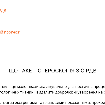
 РДВ
ий прогноз”
ЩО ТАКЕ ГІСТЕРОСКОПІЯ З С РДВ
анням
– це малоінвазивна лікувально-діагностична проце
тологічних тканин і видалити доброякісні утворення на р
ться за екстреними та плановими показаннями, проход