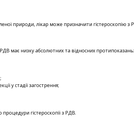
леної природи, лікар може призначити гістероскопію з 
з РДВ
має низку абсолютних та відносних протипоказань
;
кції у стадії загострення;
 до процедури
гістероскопії
з РДВ.