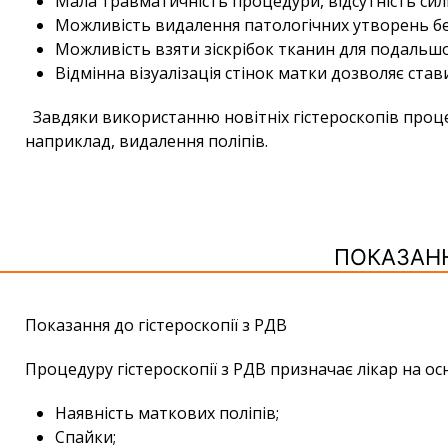
Мала травматичність процедури, відсутність сил
Можливість видалення патологічних утворень бе
Можливість взяти зіскрібок тканин для подальшо
Відмінна візуалізація стінок матки дозволяє став
Завдяки використанню новітніх гістероскопів проце
наприклад, видалення поліпів.
ПОКАЗАНН
Показання до гістероскопії з РДВ
Процедуру гістероскопії з РДВ призначає лікар на осн
Наявність маткових поліпів;
Спайки;