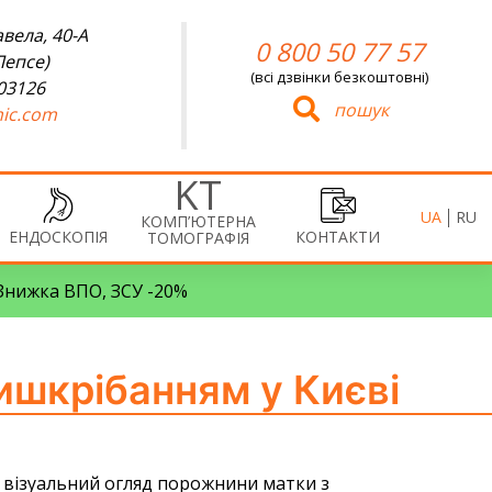
вела, 40-А
0 800 50 77 57
Лепсе)
(всі дзвінки безкоштовні)
 03126
пошук
ic.com
UA
RU
КОМП’ЮТЕРНА
ЕНДОСКОПІЯ
КОНТАКТИ
ТОМОГРАФІЯ
• Знижка ВПО, ЗСУ -20%
ишкрібанням у Києві
я візуальний огляд порожнини матки з