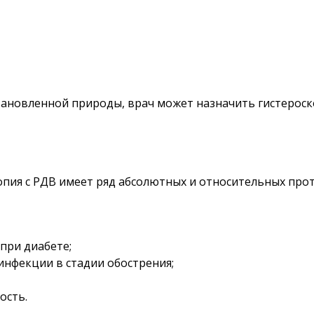
ановленной природы, врач может назначить гистероск
опия с РДВ
имеет ряд абсолютных и относительных про
при диабете;
нфекции в стадии обострения;
ость.