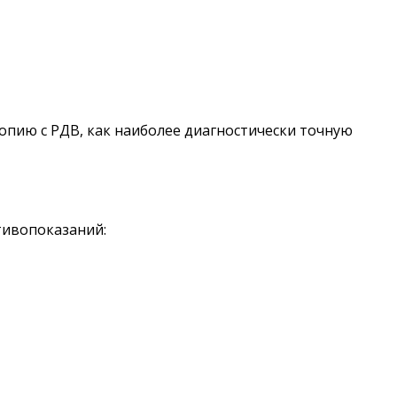
опию с РДВ, как наиболее диагностически точную
тивопоказаний: