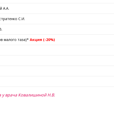
 А.А.
тратенко С.И.
В.
ов малого таза)*
Акция (-20%)
 у врача Ковалишиной Н.В.