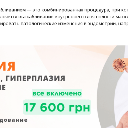
абливанием — это комбинированная процедура, при ко
олняется выскабливание внутреннего слоя полости матк
тировать патологические изменения в эндометрии, напр