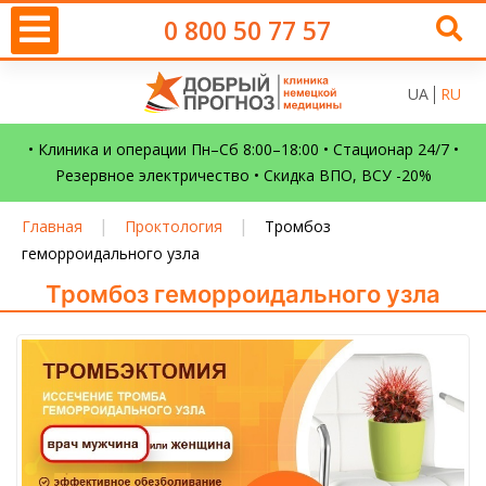
0 800 50 77 57
UA
RU
• Клиника и операции Пн–Сб 8:00–18:00 • Стационар 24/7 •
Резервное электричество • Скидка ВПО, ВСУ -20%
|
|
Главная
Проктология
Тромбоз
геморроидального узла
Тромбоз геморроидального узла