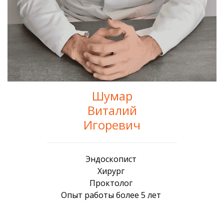
Шумар
Виталий
Игоревич