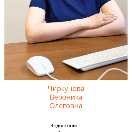
Чиркунова
Вероника
Олеговна