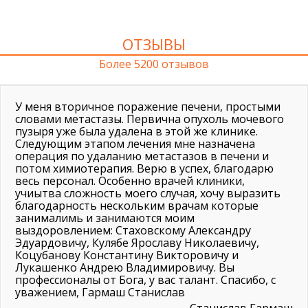
ОТЗЫВЫ
Более 5200 отзывов
У меня вторичное поражение печени, простыми
словами метастазы. Первична опухоль мочевого
пузыря уже была удалена в этой же клинике.
Следующим этапом лечения мне назначена
операция по удаланию метастазов в печени и
потом химиотерапия. Верю в успех, благодарю
весь персонал. Особенно врачей клиники,
учиытва сложность моего случая, хочу выразить
благодарность нескольким врачам которые
занималимь и занимаются моим
выздоровлением: Стаховскому Александру
Эдуардовичу, Кулябе Ярославу Николаевичу,
Коцубанову Константину Викторовичу и
Лукашенко Андрею Владимировичу. Вы
профессионалы от Бога, у вас талант. Спасибо, с
уважением, Гармаш Станислав
Станислав Гармаш