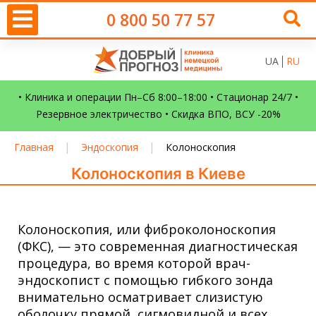
0 800 50 77 57
UA
RU
• Клиника и операции Пн–Сб 8:00–18:00 • Стационар 24/7 •
Резервное электричество • Скидка ВПО, ВСУ -20%
|
|
Главная
Эндоскопия
Колоноскопия
Колоноскопия в Киеве
Колоноскопия, или фиброколоноскопия
(ФКС), — это современная диагностическая
процедура, во время которой врач-
эндоскопист с помощью гибкого зонда
внимательно осматривает слизистую
оболочку прямой, сигмовидной и всех