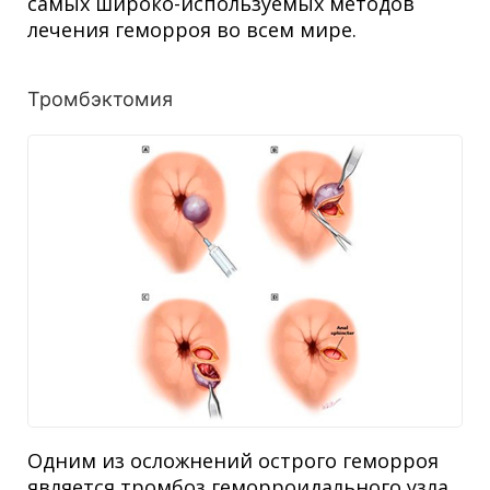
самых широко-используемых методов
лечения геморроя во всем мире.
Тромбэктомия
Одним из осложнений острого геморроя
является тромбоз геморроидального узла,