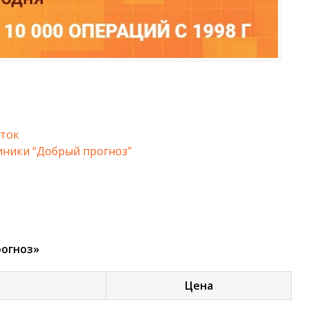
ток
иники “Добрый прогноз”
рогноз»
Цена