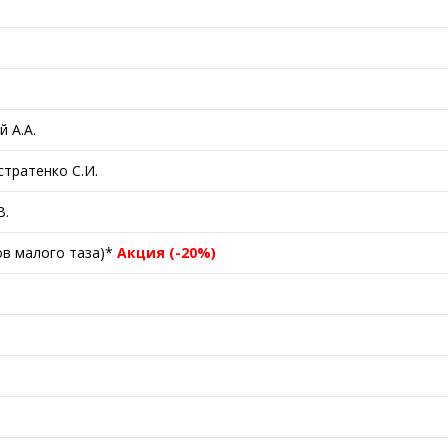
 А.А.
тратенко С.И.
В.
ов малого таза)*
Акция (-20%)