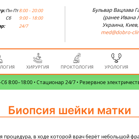
Бульвар Вацлава Га
р:
Пн-Пт
8:00 - 20:00
(ранее Ивана 
Сб
9:00 - 18:00
Украина, Киев,
р:
24/7
med@dobro-clin
ЛОГИЯ
ХИРУРГИЯ
ПРОКТОЛОГИЯ
УРОЛОГИЯ
Сб 8:00–18:00 • Стационар 24/7 • Резервное электричест
Биопсия шейки матки
я процедура, в ходе которой врач берёт небольшой фр