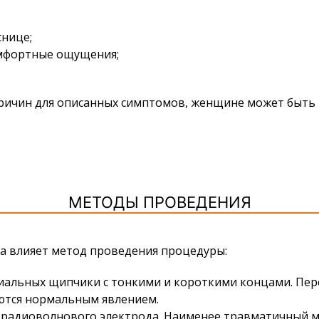
снице;
омфортные ощущения;
 причин для описанных симптомов, женщине может быт
МЕТОДЫ ПРОВЕДЕНИЯ
ва
влияет метод проведения процедуры:
иальных щипчики с тонкими и короткими концами. Пер
аются нормальным явлением.
радиоволнового электрода. Наименее травматичный ме