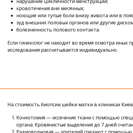
нарушение цикличности менструаций;
кровотечения вне месячных;
ноющие или тупые боли внизу живота или в поя
зуд внешних половых органов или другие диск
болезненность полового контакта.
Если гинеколог не находит во время осмотра иных
исследования рассчитывается индивидуально.
На
стоимость биопсии шейки матки в клиниках Кие
Конхотомия — иссечение ткани с помощью спец
органа. Кровянистые выделения до 7 дней счит
Радиоволновая — эпителий срезают с помощью 