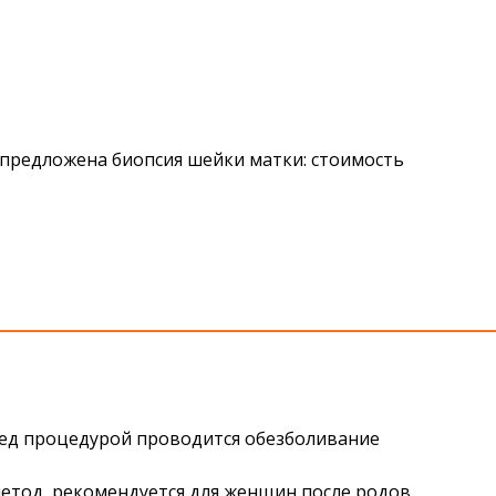
ь предложена
биопсия шейки матки: стоимость
ед процедурой проводится обезболивание
тод, рекомендуется для женщин после родов.