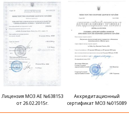
Дуже вдячний лікарю Костянтину Вікторовичу
Коцубанову. Чудовий, дуже професійний
спеціаліст.
Володимир
10.12.2022
Сертификат признания В
В клініці чудове обслуговування. Персонал дуже
хороший, кваліфіковані лікарі.
Наталія
19.10.2022
3
Аккредитационный
сертификат МОЗ №015089
Дякую за комфортне та професійне лікування.
Сподобалось все – кваліфікація лікарів, уважне
ставлення, затишна атмосфера, смачна їжа. Також
хочу відмітити доступні ціни.