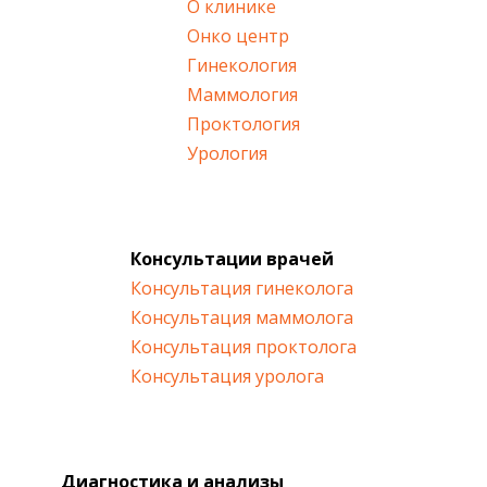
О клинике
Бажаю персоналу клініки Добрий прогноз
здоров’я та процвітання!
Онко центр
Олена
Гинекология
Маммология
20.09.2022
Проктология
Урология
Спасибо всем огромное за помощь!
Как хорошо найти правильных людей в нужное
время.
Теперь буду жить и наслаждаться жизнью!
Консультации врачей
Добрый прогноз – вы лучшие!)
Консультация гинеколога
Ольга
Консультация маммолога
Консультация проктолога
09.09.2022
Консультация уролога
Дуже затишна клініка. Оперувалася 14.01.2021
року. Щирі слова вдячності Аверіній Анні
Олександрівні за її високий професіоналізм. Дякую
всьому колективу клініки «Добрий прогноз» за
Диагностика и анализы