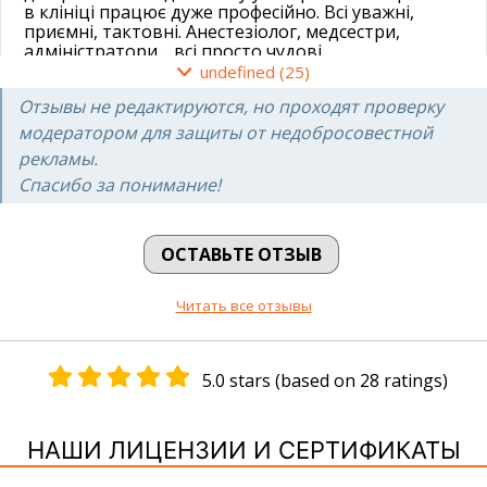
в клініці працює дуже професійно. Всі уважні,
приємні, тактовні. Анестезіолог, медсестри,
адміністратори… всі просто чудові.
В лікарні дуже смачно годують. Вартість послуг
undefined (25)
дуже лояльна.
Отзывы не редактируются, но проходят проверку
Раджу при необхідності звертатися по допомогу
саме сюди.
модератором для защиты от недобросовестной
Олексій
рекламы.
Спасибо за понимание!
20.06.2023
ОСТАВЬТЕ ОТЗЫВ
Клініка дуже хороша. Знаходитись в ній дуже
комфортно. Чудовий персонал, дуже уважні лікарі.
Читать все отзывы
Особлива подяка лікарю Шепіль Олександру
Володимировичу та лаборанту КТ Варченко Олені
Михайлівні, дуже професіональні та високого
5.0 stars (based on 28 ratings)
рівня лікарі. Дякую Вам.
Ніна
НАШИ ЛИЦЕНЗИИ И СЕРТИФИКАТЫ
11.01.2023