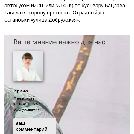
автобусом №14Т или №14ТК) по бульвару Вацлава
Гавела в сторону проспекта Отрадный до
остановки «улица Добружская».
Ваше мнение важно для нас
Ирина
Специалист по
контролю качества
обслуживания
Ваш
комментарий