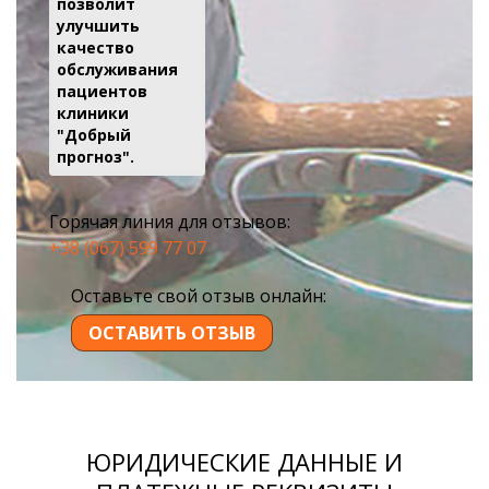
позволит
улучшить
качество
обслуживания
пациентов
клиники
"Добрый
прогноз".
Горячая линия для отзывов:
+38 (067) 599 77 07
Оставьте свой отзыв онлайн:
ОСТАВИТЬ ОТЗЫВ
ЮРИДИЧЕСКИЕ ДАННЫЕ И