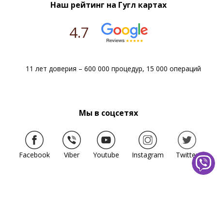
Наш рейтинг на Гугл картах
реальность лучше ожиданий.
Замечательные высоквалифицированные
доктора, быстрая необходимая диагностика, без
4.7
лишних назначений.
Очень удобный подход “все включено”, когда в
стационар нужно брать только телефон и
зарядку, всем остальным обеспечивают.
После негативного опыта с госбольницами
11 лет доверия – 600 000 процедур, 15 000 операций
поняла, что может быть и должно быть по-
другому.
Уже рекомендую и буду дальше рекомендовать
клинику “Добрый прогноз” друзьям и знакомым.
Мы в соцсетях
Светлана
11.06.2021
Facebook
Viber
Youtube
Instagram
Twitter
Добрый день, хочу поблагодарить клинику
Добрый прогноз, врача Тищенко А.В. Обратились
с проблемой удаления полипа. Все прошло на
высшем уровне, от первого визита до повторной
консультации по итогам операции.
Алла