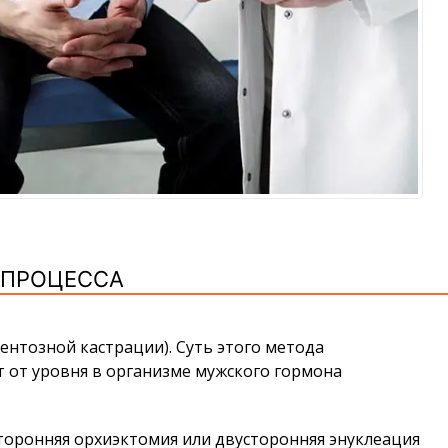
 ПРОЦЕССА
нтозной кастрации). Суть этого метода
т от уровня в организме мужского гормона
сторонняя орхиэктомия или двусторонняя энуклеация