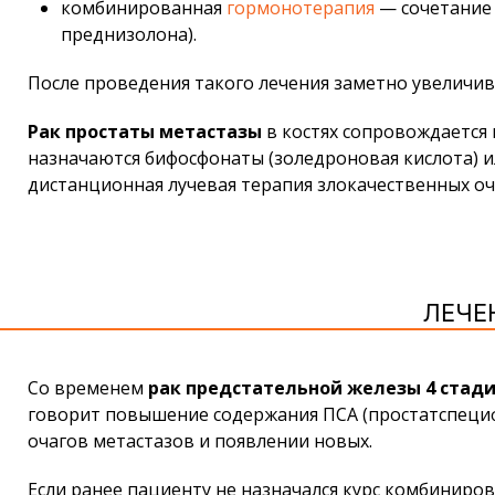
комбинированная
гормонотерапия
— сочетание 
преднизолона).
После проведения такого лечения заметно увеличи
Рак простаты метастазы
в костях сопровождается
назначаются бифосфонаты (золедроновая кислота) и
дистанционная лучевая терапия злокачественных оча
ЛЕЧЕ
Со временем
рак предстательной железы 4 стад
говорит повышение содержания ПСА (простатспециф
очагов метастазов и появлении новых.
Если ранее пациенту не назначался курс комбинир