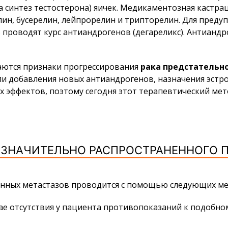
а синтез тестостерона) яичек. Медикаментозная кастра
елин, бусерелин, лейпрорелин и трипторелин. Для пред
ь проводят курс антиандрогенов (дегареликс). Антианд
аются признаки прогрессирования
рака предстательн
и добавления новых антиандрогенов, назначения эстро
 эффектов, поэтому сегодня этот терапевтический мет
 ЗНАЧИТЕЛЬНО РАСПРОСТРАНЕННОГО 
енных метастазов проводится с помощью следующих ме
е отсутствия у пациента противопоказаний к подобном