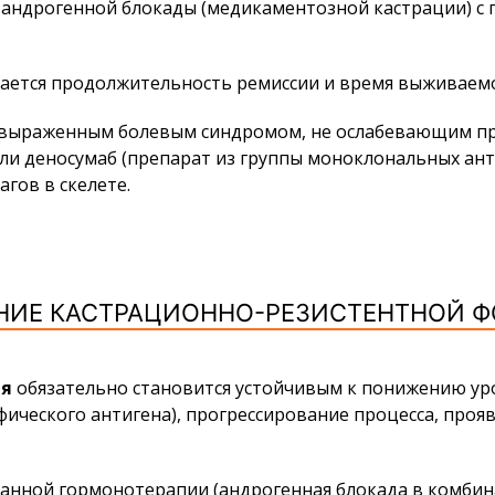
андрогенной блокады (медикаментозной кастрации) с
вается продолжительность ремиссии и время выживаемо
 выраженным болевым синдромом, не ослабевающим при
ли деносумаб (препарат из группы моноклональных ант
гов в скелете.
НИЕ КАСТРАЦИОННО-РЕЗИСТЕНТНОЙ 
ия
обязательно становится устойчивым к понижению уро
ического антигена), прогрессирование процесса, про
ованной гормонотерапии (андрогенная блокада в комби