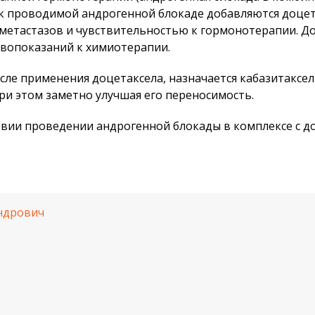
, к проводимой андрогенной блокаде добавляются доце
 метастазов и чувствительностью к гормонотерапии. Д
ивопоказаний к химиотерапии.
сле применения доцетаксела, назначается кабазитаксе
ри этом заметно улучшая его переносимость.
овии проведении андрогенной блокады в комплексе с до
ндрович