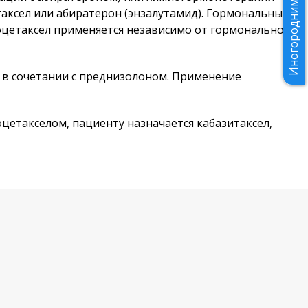
Иногородним
таксел или абиратерон (энзалутамид). Гормональные
оцетаксел применяется независимо от гормональной
л в сочетании с преднизолоном. Применение
цетакселом, пациенту назначается кабазитаксел,