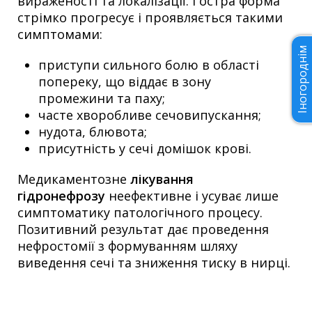
вираженості та локалізації. Гостра форма
стрімко прогресує і проявляється такими
симптомами:
Іногороднім
приступи сильного болю в області
попереку, що віддає в зону
промежини та паху;
часте хворобливе сечовипускання;
нудота, блювота;
присутність у сечі домішок крові.
Медикаментозне
лікування
гідронефрозу
неефективне і усуває лише
симптоматику патологічного процесу.
Позитивний результат дає проведення
нефростомії з формуванням шляху
виведення сечі та зниження тиску в нирці.