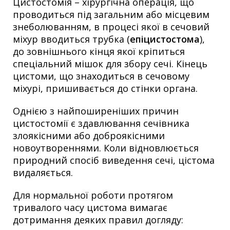
Цистостомія – хірургічна операція, що
проводиться під загальним або місцевим
знеболюванням, в процесі якої в сечовий
міхур вводиться трубка (
епіцистостома
),
до зовнішнього кінця якої кріпиться
спеціальний мішок для збору сечі. Кінець
цистоми, що знаходиться в сечовому
міхурі, пришивається до стінки органа.
Однією з найпоширеніших причин
цистостомії є здавлювання сечівника
злоякісними або доброякісними
новоутвореннями. Коли відновлюється
природний спосіб виведення сечі, цістома
видаляється.
Для нормальної роботи протягом
тривалого часу цистома вимагає
дотримання деяких правил догляду: