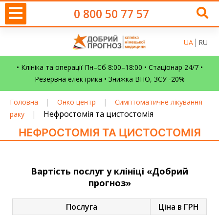
0 800 50 77 57
UA
RU
• Клініка та операції Пн–Сб 8:00–18:00 • Стаціонар 24/7 •
Резервна електрика • Знижка ВПО, ЗСУ -20%
|
|
Головна
Онко центр
Симптоматичне лікування
|
Нефростомія та цистостомія
раку
НЕФРОСТОМІЯ ТА ЦИСТОСТОМІЯ
Вартість послуг у клініці «Добрий
прогноз»
Послуга
Ціна в ГРН