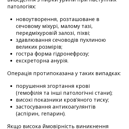
патологіях:
новоутворення, розташоване в
сечовому міхурі, малому тазі,
передміхуровій залозі, піхві;
здавлювання сечоводів пухлиною
великих розмірів;
гостра форма гідронефрозу;
екскреторна анурія.
Операція протипоказана у таких випадках:
порушення згортання крові
(гемофілія та інші патологічні стани);
високі показники кров’яного тиску;
застосування антикоагулянтів
(аспірин, гепарин).
Якщо висока ймовірність виникнення