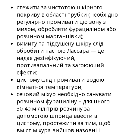
стежити за чистотою шкірного
покриву в області трубки (необхідно
регулярно промивати цю зону з
милом, обробляти фурациліном або
розчином марганцівки);
вимиту та підсушену шкіру слід
обробити пастою Лассара — це
надає дезінфікуючий,
протизапальний та загоюючий
ефекти;
цистому слід промивати водою
кімнатної температури;
сечовий міхур необхідно санувати
розчином фурациліну – для цього
30-40 мілілітрів розчину за
допомогою шприца ввести в
цистому, простежити за тим, щоб
вміст міхура вийшов назовні і