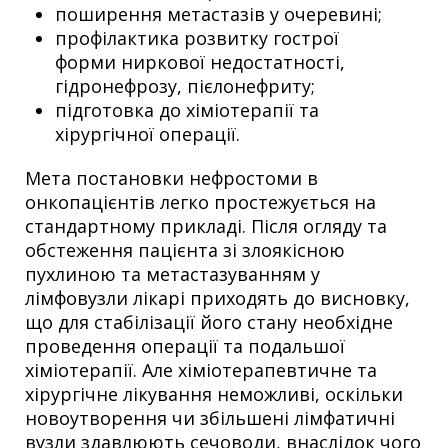
поширення метастазів у очеревині;
профілактика розвитку гострої
форми ниркової недостатності,
гідронефрозу, пієлонефриту;
підготовка до хіміотерапії та
хірургічної операції.
Мета постановки нефростоми в
онкопацієнтів легко простежується на
стандартному прикладі. Після огляду та
обстеження пацієнта зі злоякісною
пухлиною та метастазуванням у
лімфовузли лікарі приходять до висновку,
що для стабілізації його стану необхідне
проведення операції та подальшої
хіміотерапії. Але хіміотерапевтичне та
хірургічне лікування неможливі, оскільки
новоутворення чи збільшені лімфатичні
вузли здавлюють сечоводи, внаслідок чого