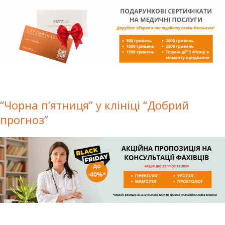
“Чорна п’ятниця” у клініці “Добрий
прогноз”