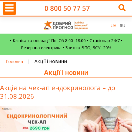
0 800 50 77 57
UA
RU
• Клініка та операції Пн–Сб 8:00–18:00 • Стаціонар 24/7 •
Резервна електрика • Знижка ВПО, ЗСУ -20%
|
Акції і новини
Головна
Акції і новини
Акція на чек-ап ендокринолога – до
31.08.2026