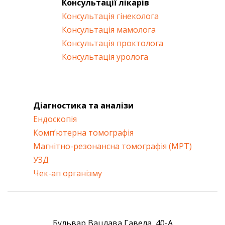
Консультації лікарів
Консультація гінеколога
Консультація мамолога
Консультація проктолога
Консультація уролога
Діагностика та аналізи
Ендоскопія
Комп’ютерна томографія
Магнітно-резонансна томографія (МРТ)
УЗД
Чек-ап організму
Бульвар Вацлава Гавела, 40-А