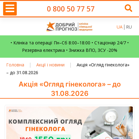
0 800 50 77 57
UA
RU
• Клініка та операції Пн–Сб 8:00–18:00 • Стаціонар 24/7 •
Резервна електрика • Знижка ВПО, ЗСУ -20%
|
|
Головна
Акції і новини
Акція «Огляд гінеколога»
– до 31.08.2026
Акція «Огляд гінеколога» – до
31.08.2026