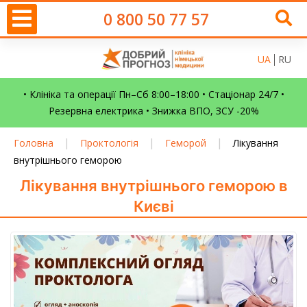
0 800 50 77 57
UA
RU
• Клініка та операції Пн–Сб 8:00–18:00 • Стаціонар 24/7 •
Резервна електрика • Знижка ВПО, ЗСУ -20%
|
|
|
Головна
Проктологія
Геморой
Лікування
внутрішнього геморою
Лікування внутрішнього геморою в
Києві