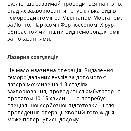
вузлів, що зазвичай проводиться на пізніх
стадіях захворювання. Існує кілька видів
гемороедиктомії: за Мілліганом-Морганом,
за Лонго, Парксом і Фергюссоном. Хірург
обирає той чи інший вид гемороїдектомії
за показаннями.
Лазерна коагуляція
Це малоінвазивна операція. Видалення
гемороїдальних вузлів за допомогою
лазера можливе на 1-3 стадіях
захворювання, проводиться амбулаторно
протягом 10-15 хвилин і не потребує
спеціальної серйозної підготовки. Після
проведення операції хворий того ж дня
може повернутись додому.