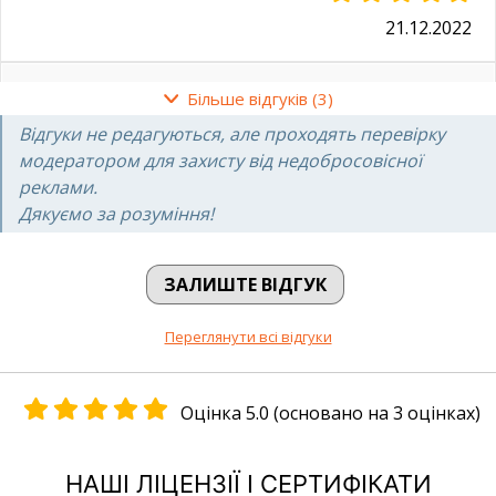
21.12.2022
Колоссальное и огромное спасибо всему
Більше відгуків (3)
коллективу клиники “Добрый прогноз”!
Відгуки не редагуються, але проходять перевірку
Отдельное огромное спасибо доктору Кацубанову
Константину Викторовичу, за профессионализм,
модератором для захисту від недобросовісної
внимание, подход, помощь и психологическую
реклами.
поддержку!
Дякуємо за розуміння!
Пришли на консультацию по рекомендации
друзей, которые также оперировались в Клинике
“Добрый прогноз”.
Диагноз – хронический геморрой.
ЗАЛИШТЕ ВІДГУК
Все прошло успешно и хорошо. Всем советую, не
запускайте, приходите раньше и
выздоравливайте)))))
Переглянути всі відгуки
Еще раз огромное спасибо)))))
Надежда
Оцінка 5.0 (основано на 3 оцінках)
09.09.2019
НАШІ ЛІЦЕНЗІЇ І СЕРТИФІКАТИ