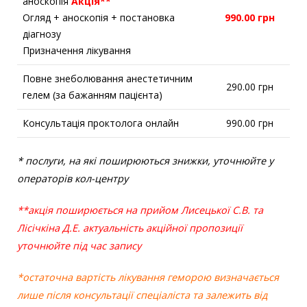
аноскопія
Акція**
Огляд + аноскопія + постановка
990.00 грн
діагнозу
Призначення лікування
Повне знеболювання анестетичним
290.00 грн
гелем (за бажанням пацієнта)
Консультація проктолога онлайн
990.00 грн
* послуги, на які поширюються знижки, уточнюйте у
операторів кол-центру
**акція поширюється на прийом Лисецької С.В. та
Лісічкіна Д.Е.
актуальність акційної пропозиції
уточнюйте під час запису
*остаточна вартість лікування геморою визначається
лише після консультації спеціаліста та залежить від