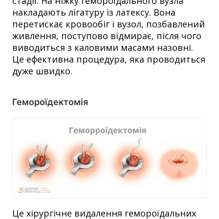
стадії. На ніжку гемороїдального вузла
накладають лігатуру із латексу. Вона
перетискає кровообіг і вузол, позбавлений
живлення, поступово відмирає, після чого
виводиться з каловими масами назовні.
Це ефективна процедура, яка проводиться
дуже швидко.
Гемороїдектомія
Це хірургічне видалення гемороїдальних