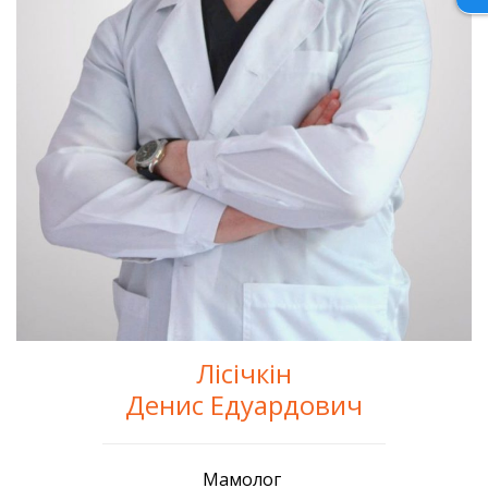
Лісічкін
Денис Едуардович