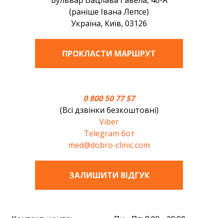
Бульвар Вацлава Гавела, 40-А
(раніше Івана Лепсе)
Україна, Київ, 03126
ПРОКЛАСТИ МАРШРУТ
0 800 50 77 57
(Всі дзвінки безкоштовні)
Viber
Telegram бот
med@dobro-clinic.com
ЗАЛИШИТИ ВIДГУК