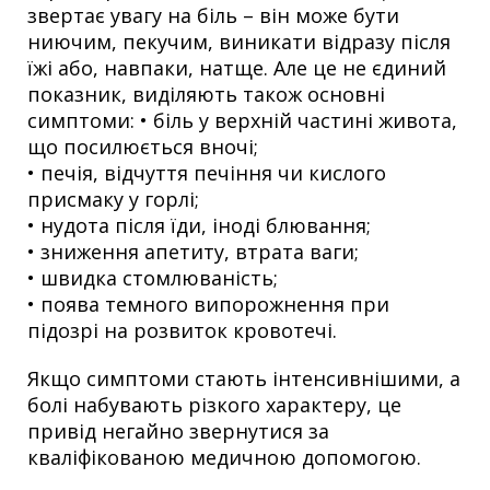
звертає увагу на біль – він може бути
ниючим, пекучим, виникати відразу після
їжі або, навпаки, натще. Але це не єдиний
показник, виділяють також основні
симптоми:
• біль у верхній частині живота,
що посилюється вночі;
• печія, відчуття печіння чи кислого
присмаку у горлі;
• нудота після їди, іноді блювання;
• зниження апетиту, втрата ваги;
• швидка стомлюваність;
• поява темного випорожнення при
підозрі на розвиток кровотечі.
Якщо симптоми стають інтенсивнішими, а
болі набувають різкого характеру, це
привід негайно звернутися за
кваліфікованою медичною допомогою.