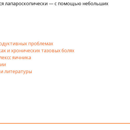
ся лапароскопически — с помощью небольших
одуктивных проблемах
ах и хронических тазовых болях
лексс яичника
ции
и литературы