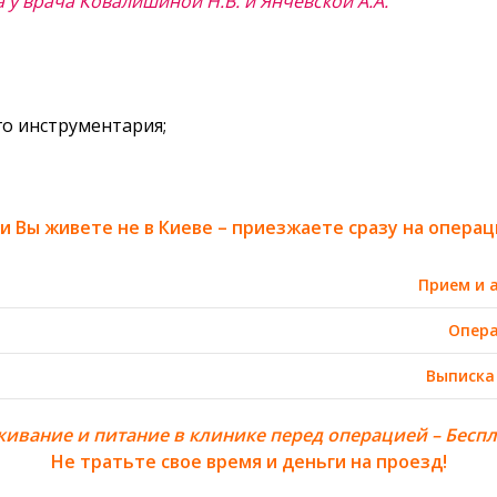
у врача Ковалишиной Н.В. и Янчевской А.А.
го инструментария;
ли Вы живете не в Киеве – приезжаете сразу на операц
Прием и 
Опер
Выписка
ивание и питание в клинике перед операцией – Беспл
Не тратьте свое время и деньги на проезд!