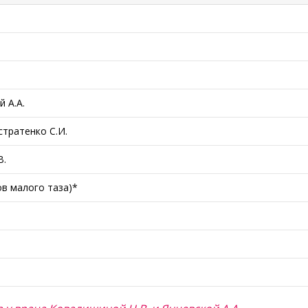
 А.А.
тратенко С.И.
В.
в малого таза)*