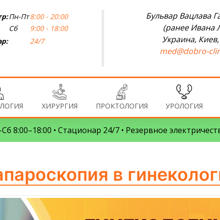
Бульвар Вацлава Га
р:
Пн-Пт
8:00 - 20:00
(ранее Ивана 
Сб
9:00 - 18:00
Украина, Киев,
р:
24/7
med@dobro-clin
ЛОГИЯ
ХИРУРГИЯ
ПРОКТОЛОГИЯ
УРОЛОГИЯ
Сб 8:00–18:00 • Стационар 24/7 • Резервное электричест
апароскопия в гинеколог