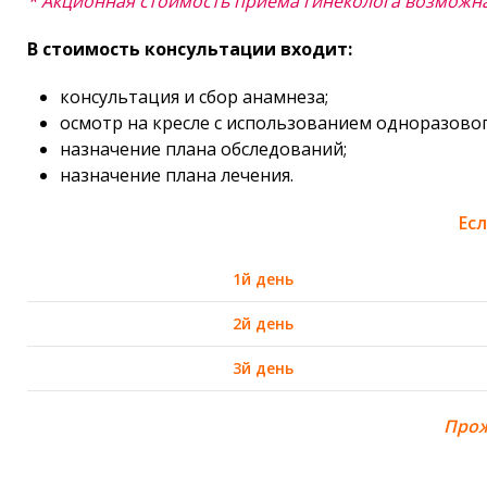
* Акционная стоимость приема гинеколога возможна 
В стоимость конcультации входит:
консультация и сбор анамнеза;
осмотр на кресле с использованием одноразово
назначение плана обследований;
назначение плана лечения.
Ес
1й день
2й день
3й день
Прож