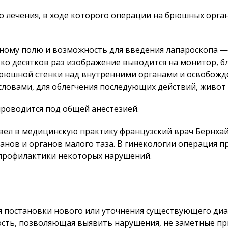
лечения, в ходе которого операции на брюшных органа
нному полю и возможность для введения лапароскопа 
ко десятков раз изображение выводится на монитор, б
брюшной стенки над внутренними органами и освобож
 словами, для облегчения последующих действий, живо
роводится под общей анестезией.
ел в медицинскую практику французский врач Бернхайм
нов и органов малого таза. В гинекологии операция п
 профилактики некоторых нарушений.
 постановки нового или уточнения существующего диаг
ость, позволяющая выявить нарушения, не заметные пр