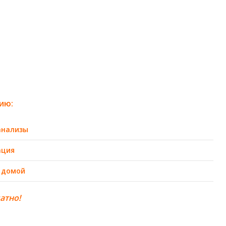
ию:
анализы
ация
 домой
атно!