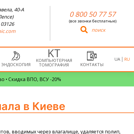
вела, 40-А
0 800 50 77 57
Лепсе)
(все звонки бесплатные)
 03126
поиск
ic.com
UA
RU
КОМПЬЮТЕРНАЯ
ЭНДОСКОПИЯ
КОНТАКТЫ
ТОМОГРАФИЯ
во • Скидка ВПО, ВСУ -20%
ала в Киеве
тов, вводимых через влагалище, удаляется полип,