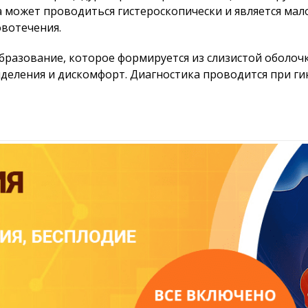
 может проводиться гистероскопически и является мал
овотечения.
бразование, которое формируется из слизистой оболоч
еления и дискомфорт. Диагностика проводится при г