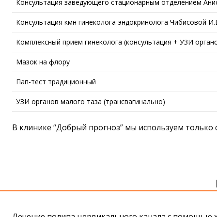
Консультация заведующего стационарным отделением Анис
Консультация кмн гинеколога-эндокринолога Чибисовой И.
Комплексный прием гинеколога (консультация + УЗИ орган
Мазок на флору
Пап-тест традиционный
УЗИ органов малого таза (трансвагинально)
В клинике “Добрый прогноз” мы используем только
Лечение полипа цервикального канала с помощью хи