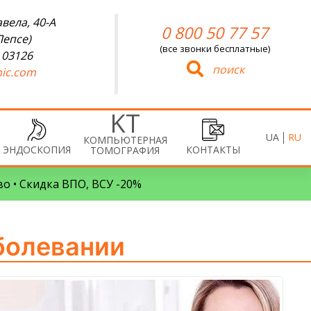
вела, 40-А
0 800 50 77 57
Лепсе)
(все звонки бесплатные)
 03126
поиск
ic.com
UA
RU
КОМПЬЮТЕРНАЯ
ЭНДОСКОПИЯ
КОНТАКТЫ
ТОМОГРАФИЯ
во • Скидка ВПО, ВСУ -20%
болевании