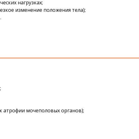
еских нагрузках;
езкое изменение положения тела);
.
;
к атрофии мочеполовых органов);