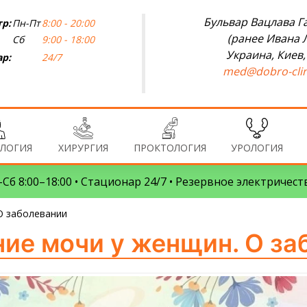
Бульвар Вацлава Га
р:
Пн-Пт
8:00 - 20:00
(ранее Ивана 
Сб
9:00 - 18:00
Украина, Киев,
р:
24/7
med@dobro-clin
ЛОГИЯ
ХИРУРГИЯ
ПРОКТОЛОГИЯ
УРОЛОГИЯ
Сб 8:00–18:00 • Стационар 24/7 • Резервное электричест
О заболевании
ие мочи у женщин. О за