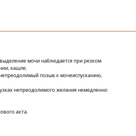
 выделение мочи наблюдается при резком
нии, кашле;
 непреодолимый позыв к мочеиспусканию,
рузках непреодолимого желания немедленно
ового акта.