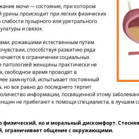
жание мочи — состояние, при котором
урины происходит при легких физических
а слабости пузырного или уретрального
улатуры и связок.
ками, рожавшими естественным путем.
очувствии, способствуя развитию ряда
лючается в ограничении социальных
е патологией женщины практически не
х, свободное время проводят в
олее замкнутой, испытывает постоянный
, но все равно до последнего терпит
количество информации, посвященной этому заболевани
енщин не прибегают к помощи специалиста, в лучшем с
физический, но и моральный дискомфорт. Стесняяс
й, ограничивает общение с окружающими.