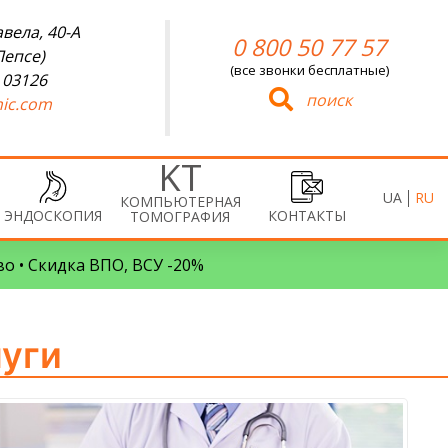
вела, 40-А
0 800 50 77 57
Лепсе)
(все звонки бесплатные)
 03126
поиск
ic.com
UA
RU
КОМПЬЮТЕРНАЯ
ЭНДОСКОПИЯ
КОНТАКТЫ
ТОМОГРАФИЯ
во • Скидка ВПО, ВСУ -20%
луги