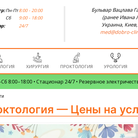
Бульвар Вацлава Га
р:
Пн-Пт
8:00 - 20:00
(ранее Ивана 
Сб
9:00 - 18:00
Украина, Киев,
р:
24/7
med@dobro-clin
ЛОГИЯ
ХИРУРГИЯ
ПРОКТОЛОГИЯ
УРОЛОГИЯ
Сб 8:00–18:00 • Стационар 24/7 • Резервное электричест
ги
ктология — Цены на ус