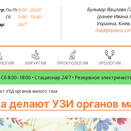
Бульвар Вацлава Га
р:
Пн-Пт
8:00 - 20:00
(ранее Ивана 
Сб
9:00 - 18:00
Украина, Киев,
р:
24/7
med@dobro-clin
ЛОГИЯ
ХИРУРГИЯ
ПРОКТОЛОГИЯ
УРОЛОГИЯ
Сб 8:00–18:00 • Стационар 24/7 • Резервное электричест
ают УЗД органов малого таза
да делают УЗИ органов м