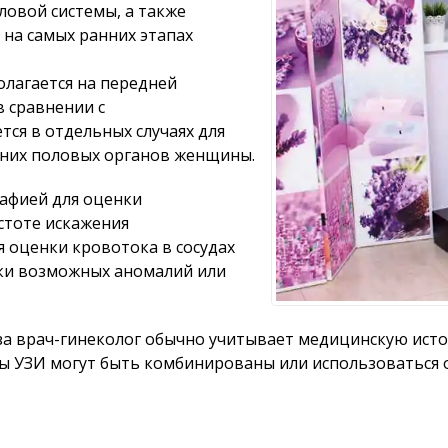
ловой системы, а также
 на самых ранних этапах
олагается на передней
 сравнении с
ся в отдельных случаях для
нних половых органов женщины.
рафией для оценки
стоте искажения
я оценки кровотока в сосудах
ики возможных аномалий или
а врач-гинеколог обычно учитывает медицинскую истор
ы УЗИ могут быть комбинированы или использоваться 