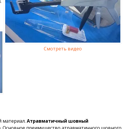
.
Смотреть видео
й материал.
Атравматичный шовный
ва. Основное преимущество атравматичного шовного