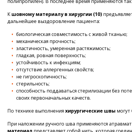
полипропилен). В последнее время применяются так
К
шовному материалу в хирургии (10)
предъявляет
дальнейшее выздоровление пациента:
биологическая совместимость с живой тканью;
механическая прочность;
эластичность, умеренная растяжимость;
гладкая, ровная поверхность;
устойчивость к инфекциям;
отсутствие аллергенных свойств;
не гигроскопичность;
стерильность;
способность поддаваться стерилизации без пот
своих первоначальных качеств.
По технике выполнения
хирургические швы
могут 
При наложении ручного шва применяются атравмат
материал
представляет собой нить, которая соеди