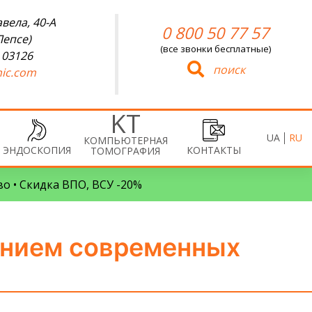
вела, 40-А
0 800 50 77 57
Лепсе)
(все звонки бесплатные)
 03126
поиск
ic.com
UA
RU
КОМПЬЮТЕРНАЯ
ЭНДОСКОПИЯ
КОНТАКТЫ
ТОМОГРАФИЯ
во • Скидка ВПО, ВСУ -20%
ением современных