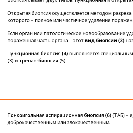
Биопсия бывает двух типов: пункционная и открытая
Открытая биопсия осуществляется методом разреза 
которого – полное или частичное удаление поражен
Если орган или патологическое новообразование уд
пораженная часть органа – этот
вид биопсии (2)
на
Пункционная биопсия (4)
выполняется специальными
(3)
и
трепан-биопсия (5)
.
Тонкоигольная аспирационная биопсия (6)
(ТАБ) – 
доброкачественным или злокачественным.