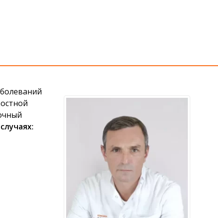
аболеваний
костной
точный
случаях: