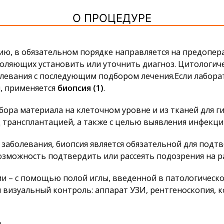
О ПРОЦЕДУРЕ
ию, в обязательном порядке направляется на предопер
воляющих установить или уточнить диагноз. Цитологиче
олевания с последующим подбором лечения.Если лабо
я, применяется
биопсия (1)
.
бора материала на клеточном уровне и из тканей для ги
д трансплантацией, а также с целью выявления инфекц
 заболевания, биопсия является обязательной для подт
возможность подтвердить или рассеять подозрения на р
 – с помощью полой иглы, введенной в патологическо
я визуальный контроль: аппарат УЗИ, рентгеноскопия,