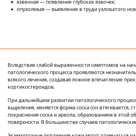
язвенная — появление глубоких язвочек;
опухолевая — выявление в груди узловатого но
Вследствие слабой выраженности симптомов на нач
патологического процесса проявляются незначитель
всякого лечения, создавая ложное впечатление пре
кортикостероидов.
При дальнейшем развитии патологического процесса
выделения, меняется форма соска (он втягивается, 
покраснения соска и ареола, образованием в этой 
поверхности. В большинстве случаев патологически
Экзематозные поражения кожи могут отмечаться на