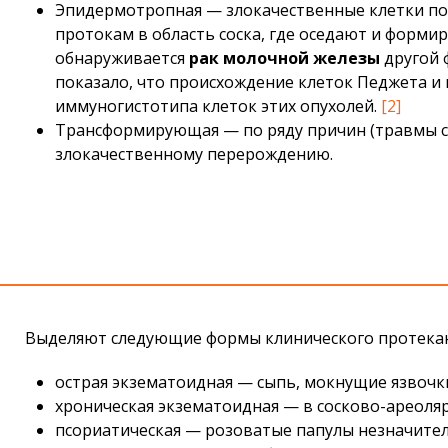
Эпидермотропная — злокачественные клетки поя
протокам в область соска, где оседают и форми
обнаруживается
рак молочной железы
другой 
показало, что происхождение клеток Педжета и
иммуногистотипа клеток этих опухолей.
[2]
Трансформирующая — по ряду причин (травмы со
злокачественному перерождению.
Выделяют следующие формы клинического протекан
острая экзематоидная — сыпь, мокнущие язвочки
хроническая экзематоидная — в сосково-ареоляр
псориатическая — розоватые папулы незначите