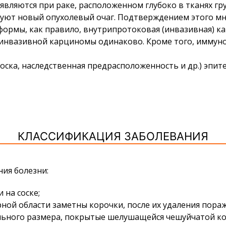
вляются при раке, расположенном глубоко в тканях г
руют новый опухолевый очаг. Подтверждением этого мне
формы, как правило, внутрипротоковая (инвазивная) к
 инвазивной карциномы одинаково. Кроме того, иммун
ска, наследственная предрасположенность и др.) эпит
КЛАССИФИКАЦИЯ ЗАБОЛЕВАНИЯ
ия болезни:
 на соске;
ной области заметны корочки, после их удаления пора
льного размера, покрытые шелушащейся чешуйчатой ко