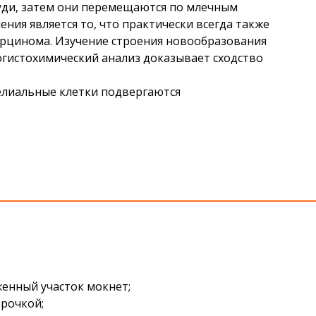
руди, затем они перемещаются по млечным
ния является то, что практически всегда также
арцинома. Изучение строения новообразования
огистохимический анализ доказывает сходство
елиальные клетки подвергаются
женный участок мокнет;
рочкой;