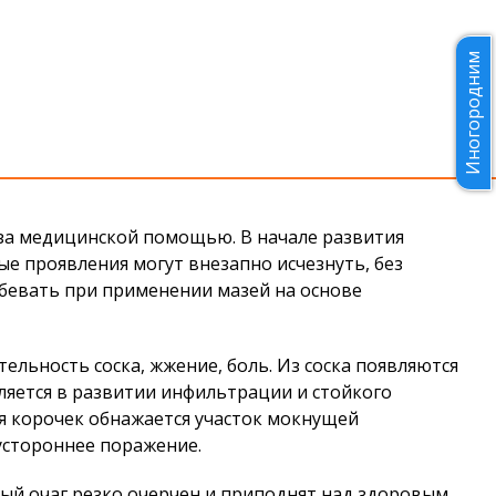
Иногородним
 за медицинской помощью. В начале развития
е проявления могут внезапно исчезнуть, без
абевать при применении мазей на основе
льность соска, жжение, боль. Из соска появляются
вляется в развитии инфильтрации и стойкого
ся корочек обнажается участок мокнущей
устороннее поражение.
ый очаг резко очерчен и приподнят над здоровым