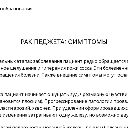
вообразования.
РАК ПЕДЖЕТА: СИМПТОМЫ
альных этапах заболевания пациент редко обращается
ное шелушение и гиперемия кожи соска. Эти болезненны
кращения болезни. Также внешние симптомы могут осл
 пациент начинает ощущать зуд, чрезмерную чувствите
становится плоским). Прогрессирование патологии проя
области эрозий, язвочек. При удалении сформировавших
е изменения затрагивают одну железу, но возможно дв
 всей поверхности молочной железы, причем болезненн