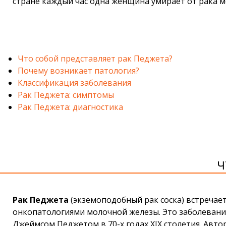
стране каждый час одна женщина умирает от рака 
Что собой представляет рак Педжета?
Почему возникает патология?
Классификация заболевания
Рак Педжета: симптомы
Рак Педжета: диагностика
Ч
Рак Педжета
(экземоподобный рак соска) встречаетс
онкопатологиями молочной железы. Это заболевани
Джеймсом Педжетом в 70-х годах XIX столетия. Автор