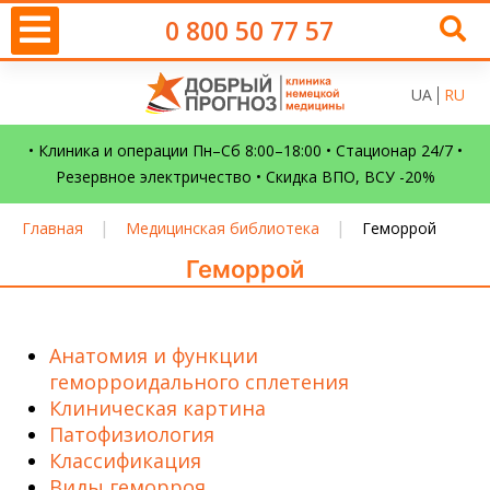
0 800 50 77 57
UA
RU
• Клиника и операции Пн–Сб 8:00–18:00 • Стационар 24/7 •
Резервное электричество • Скидка ВПО, ВСУ -20%
|
|
Главная
Медицинская библиотека
Геморрой
Геморрой
Анатомия и функции
геморроидального сплетения
Клиническая картина
Патофизиология
Классификация
Виды геморроя