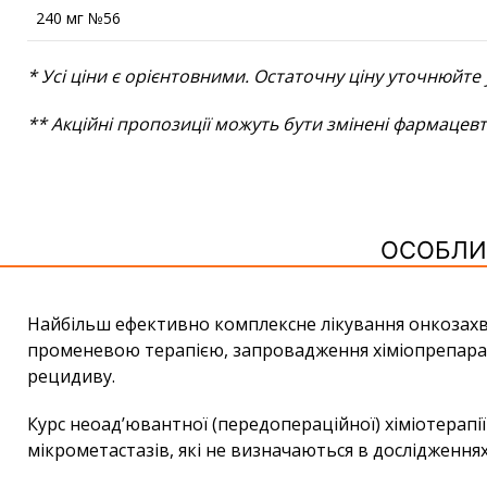
240 мг №56
* Усі ціни є орієнтовними. Остаточну ціну уточнюйте 
** Акційні пропозиції можуть бути змінені фармацев
ОСОБЛИВ
Найбільш ефективно комплексне лікування онкозахв
променевою терапією, запровадження хіміопрепаратів
рецидиву.
Курс неоад’ювантної (передопераційної) хіміотерап
мікрометастазів, які не визначаються в дослідженнях