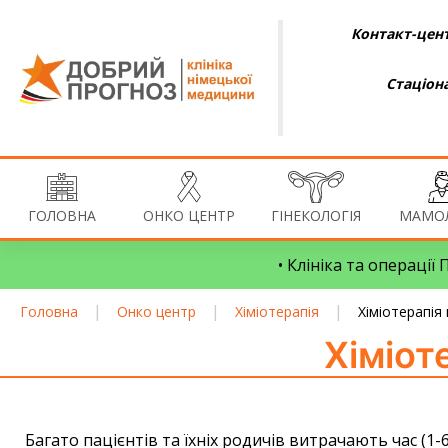
Контакт-цент
Стаціон
ГОЛОВНА
ОНКО ЦЕНТР
ГІНЕКОЛОГІЯ
МАМОЛ
• Клініка та операції
|
|
|
Головна
Онко центр
Хіміотерапія
Хіміотерапія
Хіміот
Багато пацієнтів та їхніх родичів витрачають час (1-6