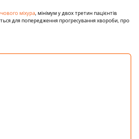
чового міхура
, мінімум у двох третин пацієнтів
ується для попередження прогресування хвороби, про