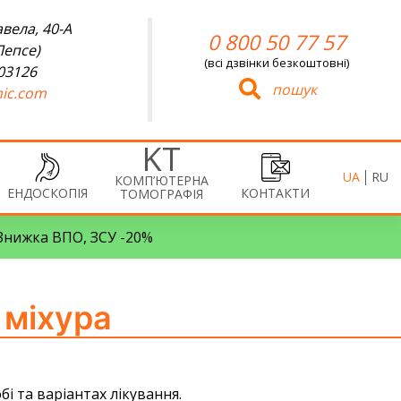
вела, 40-А
0 800 50 77 57
Лепсе)
(всі дзвінки безкоштовні)
 03126
пошук
ic.com
UA
RU
КОМП’ЮТЕРНА
ЕНДОСКОПІЯ
КОНТАКТИ
ТОМОГРАФІЯ
• Знижка ВПО, ЗСУ -20%
 міхура
бі та варіантах лікування.