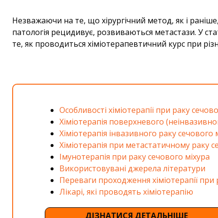
Незважаючи на те, що хірургічний метод, як і раніш
патологія рецидивує, розвиваються метастази. У ста
те, як проводиться хіміотерапевтичний курс при різни
Особливості хіміотерапії при раку сечово
Хіміотерапія поверхневого (неінвазивног
Хіміотерапія інвазивного раку сечового 
Хіміотерапія при метастатичному раку с
Імунотерапія при раку сечового міхура
Використовувані джерела літератури
Переваги проходження хіміотерапії при 
Лікарі, які проводять хіміотерапію
ДІЗНАТИСЯ ДЕТАЛЬНІШЕ