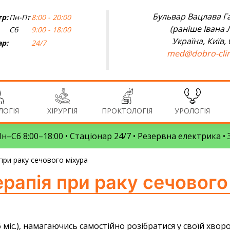
Бульвар Вацлава Га
р:
Пн-Пт
8:00 - 20:00
(раніше Івана 
Сб
9:00 - 18:00
Україна, Київ,
ар:
24/7
med@dobro-clin
ОГІЯ
ХІРУРГІЯ
ПРОКТОЛОГІЯ
УРОЛОГІЯ
 Пн–Сб 8:00–18:00 • Стаціонар 24/7 • Резервна електрика 
 при раку сечового міхура
ерапія при раку сечового
 міс.), намагаючись самостійно розібратися у своїй хворо