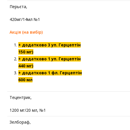
Перьєта,
420мг/14мл №1
Акція (на вибір)
+ додатково 3 уп. Герцептін
150 мг)
+ додатково 1 уп. Герцептін
440 мг)
+ додатково 1 фл. Герцептін
600 мл
Тецентрик,
1200 мг/20 мл, №1
Зелбораф,