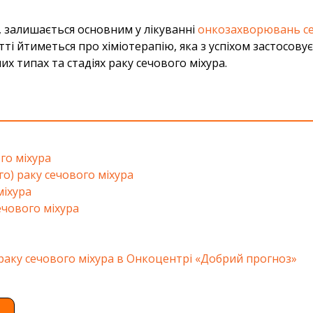
е, залишається основним у лікуванні
онкозахворювань се
тті йтиметься про хіміотерапію, яка з успіхом застосов
х типах та стадіях раку сечового міхура.
го міхура
о) раку сечового міхура
міхура
ечового міхура
раку сечового міхура в Онкоцентрі «Добрий прогноз»