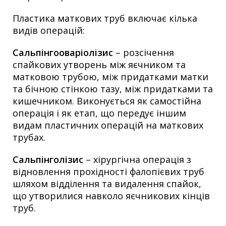
Пластика маткових труб включає кілька
видів операцій:
Сальпінгооваріолізис
– розсічення
спайкових утворень між яєчником та
матковою трубою, між придатками матки
та бічною стінкою тазу, між придатками та
кишечником. Виконується як самостійна
операція і як етап, що передує іншим
видам пластичних операцій на маткових
трубах.
Cальпінголізис
– хірургічна операція з
відновлення прохідності фалопієвих труб
шляхом відділення та видалення спайок,
що утворилися навколо яєчникових кінців
труб.