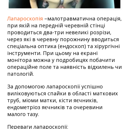
Лапароскопія
–малотравматична операція,
при якій на передній черевній стінці
проводиться два-три невеликі розрізи,
через які в черевну порожнину вводиться
спеціальна оптика (ендоскоп) та хірургічні
інструменти. При цьому на екрані
монітора можна у подробицях побачити
операційне поле та наявність відхилень чи
патологій.
За допомогою лапароскопії успішно
виліковуються спайки в області маткових
труб, міоми матки, кісти яєчників,
ендометріоз яєчників та очеревини
малого тазу.
Переваги лапароскопії: