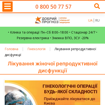
0 800 50 77 57
UA
RU
• Клініка та операції Пн–Сб 8:00–18:00 • Стаціонар 24/7 •
Резервна електрика • Знижка ВПО, ЗСУ -20%
|
|
Головна
Гінекологія
Лікування репродуктивної
дисфункції
Лікування жіночої репродуктивної
дисфункції