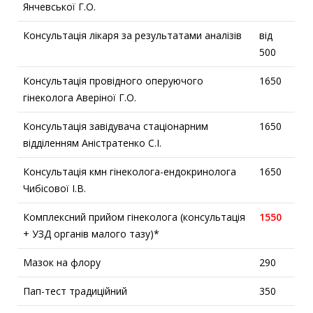
Янчевської Г.О.
Консультація лікаря за результатами аналізів
від
500
Консультація провідного оперуючого
1650
гінеколога Аверіної Г.О.
Консультація завідувача стаціонарним
1650
відділенням Аністратенко С.І.
Консультація кмн гінеколога-ендокринолога
1650
Чибісової І.В.
Комплексний прийом гінеколога (консультація
1550
+ УЗД органів малого тазу)*
Мазок на флору
290
Пап-тест традиційний
350