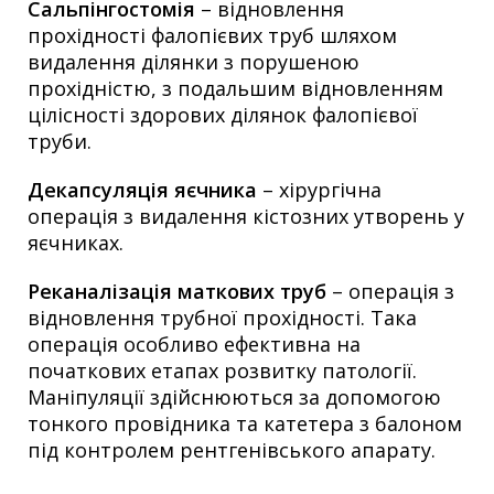
Сальпінгостомія
– відновлення
прохідності фалопієвих труб шляхом
видалення ділянки з порушеною
прохідністю, з подальшим відновленням
цілісності здорових ділянок фалопієвої
труби.
Декапсуляція яєчника
– хірургічна
операція з видалення кістозних утворень у
яєчниках.
Реканалізація маткових труб
– операція з
відновлення трубної прохідності. Така
операція особливо ефективна на
початкових етапах розвитку патології.
Маніпуляції здійснюються за допомогою
тонкого провідника та катетера з балоном
під контролем рентгенівського апарату.