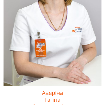
Аверіна
Ганна