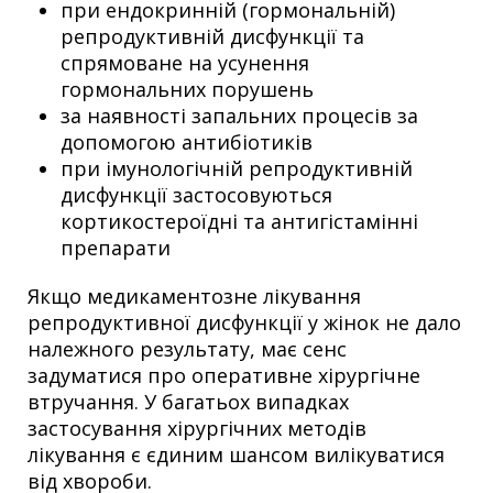
при ендокринній (гормональній)
репродуктивній дисфункції та
спрямоване на усунення
гормональних порушень
за наявності запальних процесів за
допомогою антибіотиків
при імунологічній репродуктивній
дисфункції застосовуються
кортикостероїдні та антигістамінні
препарати
Якщо медикаментозне лікування
репродуктивної дисфункції у жінок не дало
належного результату, має сенс
задуматися про оперативне хірургічне
втручання. У багатьох випадках
застосування хірургічних методів
лікування є єдиним шансом вилікуватися
від хвороби.