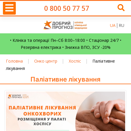
0 800 50 77 57
UA
RU
• Клініка та операції Пн–Сб 8:00–18:00 • Стаціонар 24/7 •
Резервна електрика • Знижка ВПО, ЗСУ -20%
|
|
|
Головна
Онко центр
Хоспіс
Паліативне
лікування
Паліативне лікування