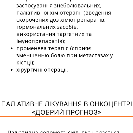
застосування знеболювальних,
паліативної хіміотерапії (введення
скорочених доз хіміопрепаратів,
гормональних засобів,
використання таргетних та
імунопрепаратів);
променева терапія (сприяє
зменшенню болю при метастазах у
кістці);
хірургічні операції.
ПАЛІАТИВНЕ ЛІКУВАННЯ В ОНКОЦЕНТРІ
«ДОБРИЙ ПРОГНОЗ»
Паліативна допомога Київ, яка надається