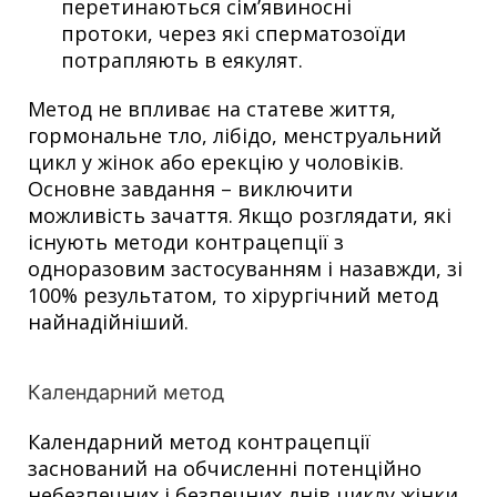
перетинаються сім’явиносні
протоки, через які сперматозоїди
потрапляють в еякулят.
Метод не впливає на статеве життя,
гормональне тло, лібідо, менструальний
цикл у жінок або ерекцію у чоловіків.
Основне завдання – виключити
можливість зачаття. Якщо розглядати, які
існують методи контрацепції з
одноразовим застосуванням і назавжди, зі
100% результатом, то хірургічний метод
найнадійніший.
Календарний метод
Календарний метод контрацепції
заснований на обчисленні потенційно
небезпечних і безпечних днів циклу жінки,