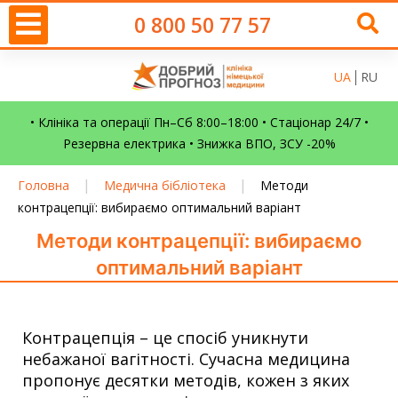
0 800 50 77 57
UA
RU
• Клініка та операції Пн–Сб 8:00–18:00 • Стаціонар 24/7 •
Резервна електрика • Знижка ВПО, ЗСУ -20%
|
|
Головна
Медична бібліотека
Методи
контрацепції: вибираємо оптимальний варіант
Методи контрацепції: вибираємо
оптимальний варіант
Контрацепція – це спосіб уникнути
небажаної вагітності. Сучасна медицина
пропонує десятки методів, кожен з яких