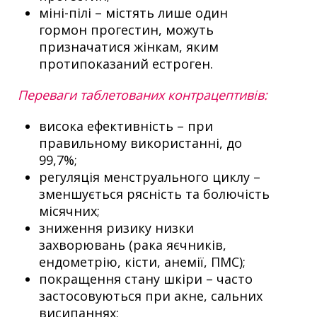
міні-пілі – містять лише один
гормон прогестин, можуть
призначатися жінкам, яким
протипоказаний естроген.
Переваги таблетованих контрацептивів:
висока ефективність – при
правильному використанні, до
99,7%;
регуляція менструального циклу –
зменшується рясність та болючість
місячних;
зниження ризику низки
захворювань (рака яєчників,
ендометрію, кісти, анемії, ПМС);
покращення стану шкіри – часто
застосовуються при акне, сальних
висипаннях;