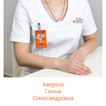
Аверіна
Ганна
Олександрівна