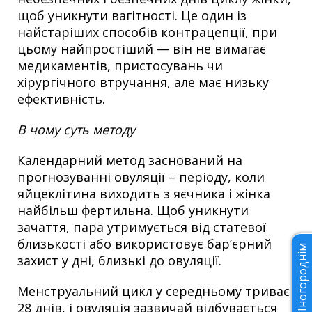
щоб уникнути вагітності. Це один із
найстаріших способів контрацепції, при
цьому найпростіший — він не вимагає
медикаментів, пристосувань чи
хірургічного втручання, але має низьку
ефективність.
В чому суть методу
Календарний метод заснований на
прогнозуванні овуляції – періоду, коли
яйцеклітина виходить з яєчника і жінка
найбільш фертильна. Щоб уникнути
зачаття, пара утримується від статевої
близькості або використовує бар’єрний
Іногороднім
захист у дні, близькі до овуляції.
Менструальний цикл у середньому триває
28 днів, і овуляція зазвичай відбувається