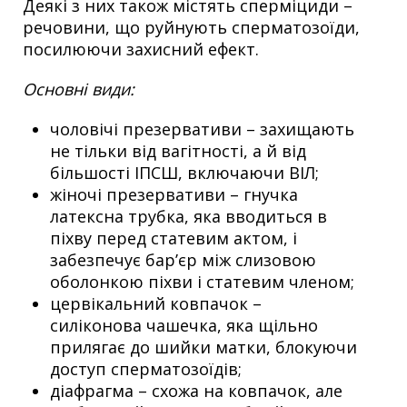
Деякі з них також містять сперміциди –
речовини, що руйнують сперматозоїди,
посилюючи захисний ефект.
Основні види:
чоловічі презервативи – захищають
не тільки від вагітності, а й від
більшості ІПСШ, включаючи ВІЛ;
жіночі презервативи – гнучка
латексна трубка, яка вводиться в
піхву перед статевим актом, і
забезпечує бар’єр між слизовою
оболонкою піхви і статевим членом;
цервікальний ковпачок –
силіконова чашечка, яка щільно
прилягає до шийки матки, блокуючи
доступ сперматозоїдів;
діафрагма – схожа на ковпачок, але