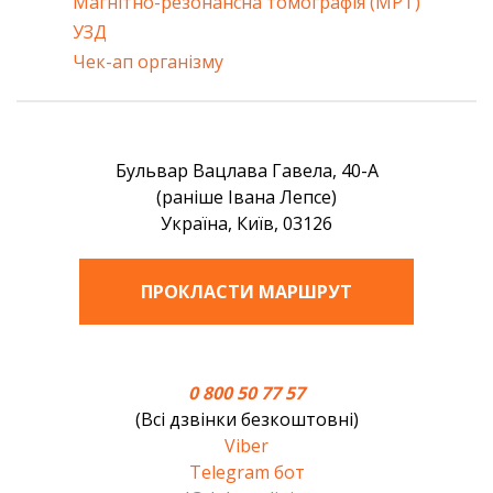
Магнітно-резонансна томографія (МРТ)
УЗД
Чек-ап організму
Бульвар Вацлава Гавела, 40-А
(раніше Івана Лепсе)
Україна, Київ, 03126
ПРОКЛАСТИ МАРШРУТ
0 800 50 77 57
(Всі дзвінки безкоштовні)
Viber
Telegram бот