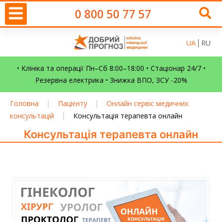
0 800 50 77 57
UA
RU
• Клініка та операції Пн–Сб 8:00–18:00 • Стаціонар 24/7 •
Резервна електрика • Знижка ВПО, ЗСУ -20%
|
|
Головна
Пацієнту
Онлайн сервіс медичних
|
консультацій
Консультація терапевта онлайн
Консультація терапевта онлайн