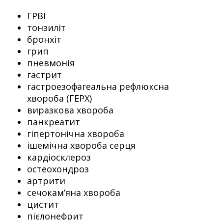
ГРВІ
тонзиліт
бронхіт
грип
пневмонія
гастрит
гастроезофагеальна рефлюксна
хвороба (ГЕРХ)
виразкова хвороба
панкреатит
гіпертонічна хвороба
ішемічна хвороба серця
кардіосклероз
остеохондроз
артрити
сечокам’яна хвороба
цистит
пієлонефрит