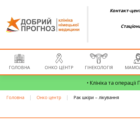
Контакт-цент
Стаціон
ГОЛОВНА
ОНКО ЦЕНТР
ГІНЕКОЛОГІЯ
МАМОЛ
• Клініка та операції
|
|
Головна
Онко центр
Рак шкіри – лікування