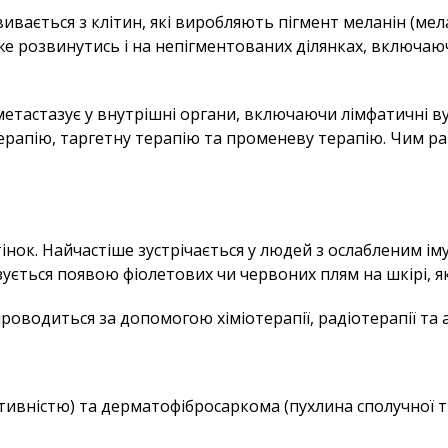
вається з клітин, які виробляють пігмент меланін (мел
же розвинутись і на непігментованих ділянках, включаю
тастазує у внутрішні органи, включаючи лімфатичні вузл
терапію, таргетну терапію та променеву терапію. Чим р
інок. Найчастіше зустрічається у людей з ослабленим імун
ується появою фіолетових чи червоних плям на шкірі, я
оводиться за допомогою хіміотерапії, радіотерапії та ан
вністю) та дерматофібросаркома (пухлина сполучної тка