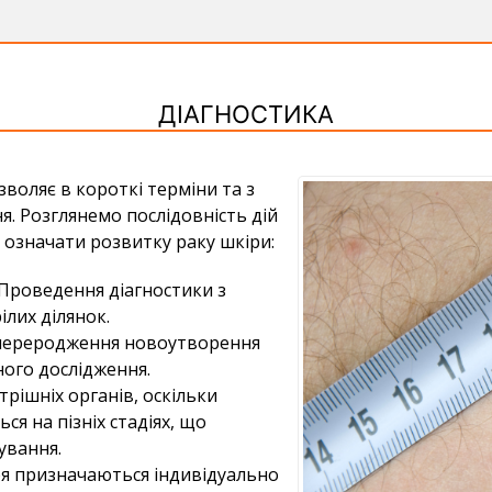
ДІАГНОСТИКА
озволяє в короткі терміни та з
я. Розглянемо послідовність дій
 означати розвитку раку шкіри:
Проведення діагностики з
лих ділянок.
не переродження новоутворення
ного дослідження.
трішніх органів, оскільки
я на пізніх стадіях, що
ування.
ря призначаються індивідуально