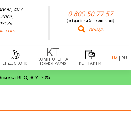
вела, 40-А
0 800 50 77 57
Лепсе)
(всі дзвінки безкоштовні)
 03126
пошук
ic.com
UA
RU
КОМП’ЮТЕРНА
ЕНДОСКОПІЯ
КОНТАКТИ
ТОМОГРАФІЯ
• Знижка ВПО, ЗСУ -20%