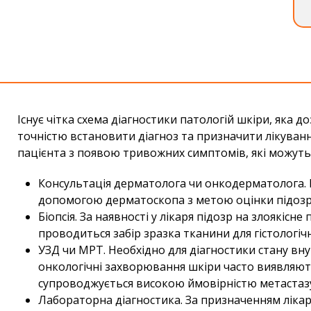
Існує чітка схема діагностики патологій шкіри, яка д
точністю встановити діагноз та призначити лікуванн
пацієнта з появою тривожних симптомів, які можуть
Консультація дерматолога чи онкодерматолога. 
допомогою дерматоскопа з метою оцінки підозрі
Біопсія. За наявності у лікаря підозр на злоякіс
проводиться забір зразка тканини для гістологіч
УЗД чи МРТ. Необхідно для діагностики стану вну
онкологічні захворювання шкіри часто виявляютьс
супроводжується високою ймовірністю метастаз
Лабораторна діагностика. За призначенням ліка