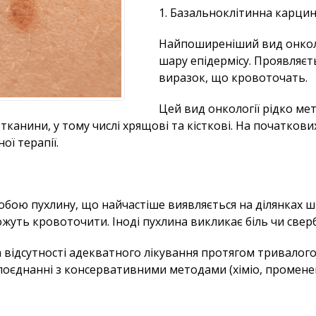
1. Базальноклітинна карц
Найпоширеніший вид онколо
шару епідермісу. Проявляєть
виразок, що кровоточать.
Цей вид онкології рідко мет
канини, у тому числі хрящові та кісткові. На початкови
ї терапії.
 собою пухлину, що найчастіше виявляється на ділянках 
жуть кровоточити. Іноді пухлина викликає біль чи сверб
 відсутності адекватного лікування протягом тривалого 
 поєднанні з консервативними методами (хіміо, промене