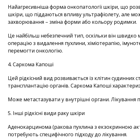
Найагресивніша форма онкопатології шкіри, що розви
шкіри, що піддаються впливу ультрафіолету, але мо
захворювання – зміна форми або кольору родимки.
Це найбільш небезпечний тип, оскільки він швидко ме
операцію з видалення пухлини, хіміотерапію, імуно
перемогти онкологію.
4. Саркома Капоші
Цей рідкісний вид розвивається із клітин судинних ст
трансплантацію органів. Саркома Капоші характериз
Може метастазувати у внутрішні органи. Лікування пр
5. Інші рідкісні види раку шкіри
Аденокарцинома (ракова пухлина з екзокринною акти
потребують специфічного підходу до лікування.