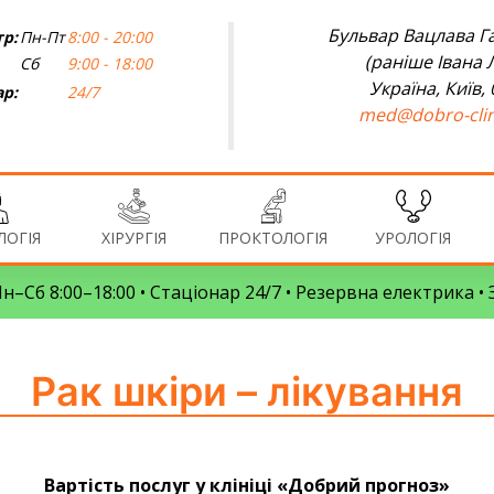
Бульвар Вацлава Га
р:
Пн-Пт
8:00 - 20:00
(раніше Івана 
Сб
9:00 - 18:00
Україна, Київ,
ар:
24/7
med@dobro-clin
ОГІЯ
ХІРУРГІЯ
ПРОКТОЛОГІЯ
УРОЛОГІЯ
 Пн–Сб 8:00–18:00 • Стаціонар 24/7 • Резервна електрика 
Рак шкіри – лікування
Вартість послуг у клініці «Добрий прогноз»