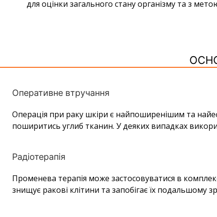
для оцінки загального стану організму та з мето
ОСНО
Оперативне втручання
Операція при раку шкіри є найпоширенішим та найефе
поширитись углиб тканин. У деяких випадках викори
Радіотерапія
Променева терапія може застосовуватися в комплексі
знищує ракові клітини та запобігає їх подальшому з