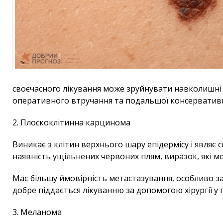
своєчасного лікування може зруйнувати навколишні т
оперативного втручання та подальшої консервативно
2. Плоскоклітинна карцинома
Виникає з клітин верхнього шару епідермісу і являє
наявність ущільнених червоних плям, виразок, які мо
Має більшу ймовірність метастазування, особливо за
добре піддається лікуванню за допомогою хірургії у
3. Меланома