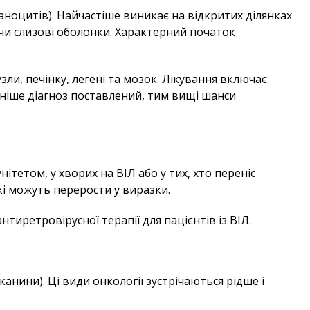
аноцитів). Найчастіше виникає на відкритих ділянках
чи слизові оболонки. Характерний початок
и, печінку, легені та мозок. Лікування включає:
аніше діагноз поставлений, тим вищі шанси
ітетом, у хворих на ВІЛ або у тих, хто переніс
кі можуть перерости у виразки.
тиретровірусної терапії для пацієнтів із ВІЛ.
нини). Ці види онкології зустрічаються рідше і