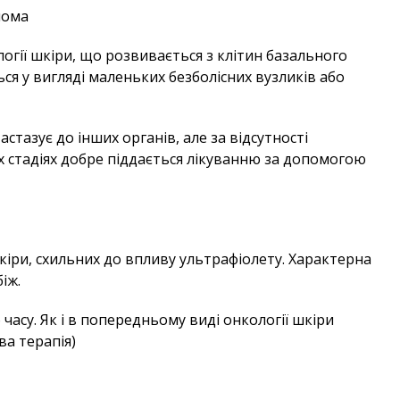
инома
гії шкіри, що розвивається з клітин базального
ся у вигляді маленьких безболісних вузликів або
астазує до інших органів, але за відсутності
х стадіях добре піддається лікуванню за допомогою
шкіри, схильних до впливу ультрафіолету. Характерна
іж.
часу. Як і в попередньому виді онкології шкіри
ва терапія)