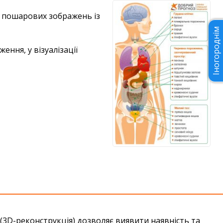
в пошарових зображень із
Іногороднім
ення, у візуалізації
3D-реконструкція) дозволяє виявити наявність та