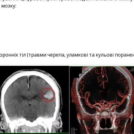
 мозку:
онніх тіл (травми черепа, уламкові та кульові пораненн