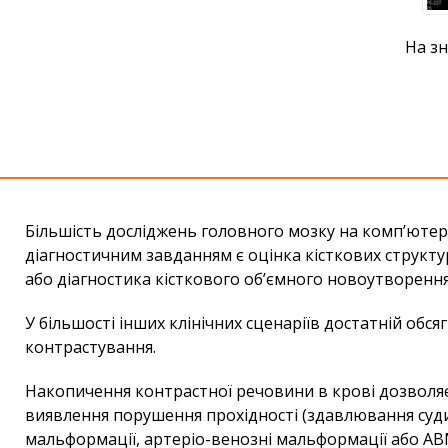
На зн
Більшість досліджень головного мозку на комп’ютер
діагностичним завданням є оцінка кісткових структу
або діагностика кісткового об’ємного новоутворення
У більшості інших клінічних сценаріїв достатній об
контрастування.
Накопичення контрастної речовини в крові дозволяє 
виявлення порушення прохідності (здавлювання судин
мальформації, артеріо-венозні мальформації або АВМ