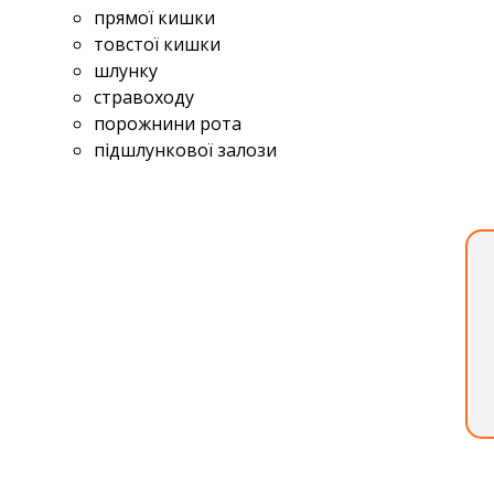
прямої кишки
товстої кишки
шлунку
стравоходу
порожнини рота
підшлункової залози