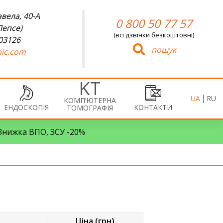
вела, 40-А
0 800 50 77 57
Лепсе)
(всі дзвінки безкоштовні)
 03126
пошук
ic.com
UA
RU
КОМП’ЮТЕРНА
ЕНДОСКОПІЯ
КОНТАКТИ
ТОМОГРАФІЯ
• Знижка ВПО, ЗСУ -20%
Ціна (грн)