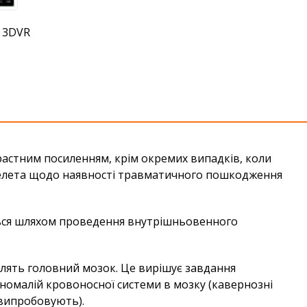
я 3DVR
астним посиленням, крім окремих випадків, коли
о скелета щодо наявності травматичного пошкодження
ається шляхом проведення внутрішньовенного
влять головний мозок. Це вирішує завдання
аномалій кровоносної системи в мозку (кавернозні
 випробовують).