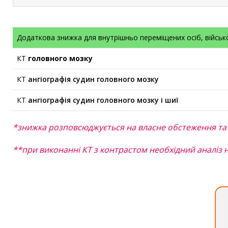
Додаткова знижка для внутрішньо переміщених осіб, військ
КТ
головного мозку
КТ
ангіографія судин головного мозку
КТ
ангіографія судин головного мозку і шиї
*знижка розповсюджується на власне обстеження та 
**при виконанні КТ з контрастом необхідний аналіз 