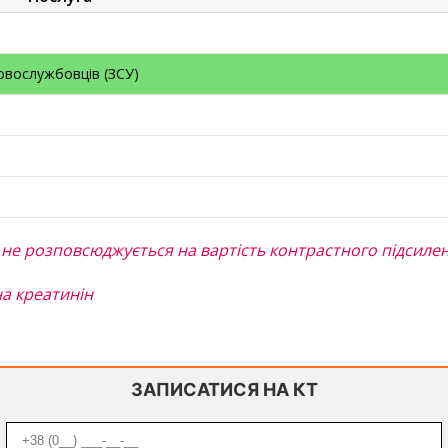
овослужбовців (ЗСУ)
не розповсюджується на вартість контрастного підсиле
на креатинін
ЗАПИСАТИСЯ НА КТ