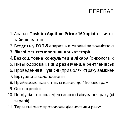
ПЕРЕВАГ
Апарат
Toshiba Aquilion Prime 160 зрізів
– висок
зайвою вагою
Входить у
ТОП-5
апаратів в Україні за точністю 
Лікарі-рентгенологи вищої категорії
Безкоштовна консультація лікаря
(онколога, х
Низькодозова КТ (
в 2 рази менше рентгенівсь
Проведення
КТ уві сні
(при болях, страху замкнен
Віртуальна колоноскопія
Приймаємо пацієнтів із вагою до 150 кілограм
Онкоскринінг
Перфузія – оцінка ефективності лікування раку (хі
терапії)
Таргетні онкопротоколи діагностики раку: