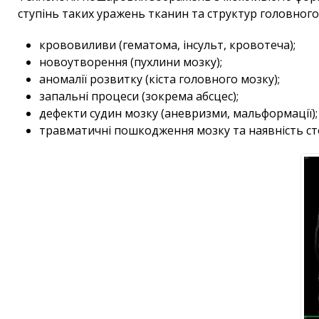
ступінь таких уражень тканин та структур головного
крововиливи (гематома, інсульт, кровотеча);
новоутворення (пухлини мозку);
аномалії розвитку (кіста головного мозку);
запальні процеси (зокрема абсцес);
дефекти судин мозку (аневризми, мальформації);
травматичні пошкодження мозку та наявність стор