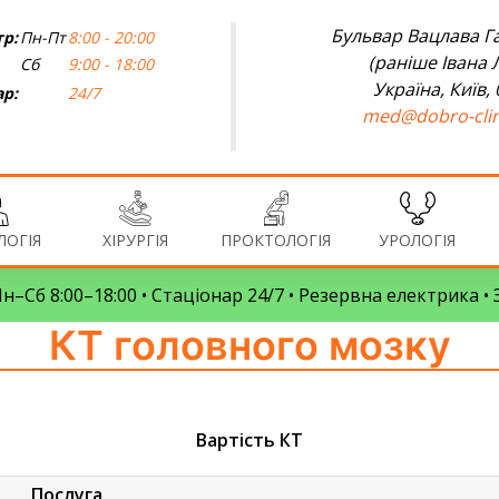
Бульвар Вацлава Га
р:
Пн-Пт
8:00 - 20:00
(раніше Івана 
Сб
9:00 - 18:00
Україна, Київ,
ар:
24/7
med@dobro-clin
ОГІЯ
ХІРУРГІЯ
ПРОКТОЛОГІЯ
УРОЛОГІЯ
 Пн–Сб 8:00–18:00 • Стаціонар 24/7 • Резервна електрика 
КТ головного мозку
Вартість КТ
Послуга