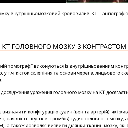
імку внутрішньомозковий крововилив. КТ – ангіографі
КТ ГОЛОВНОГО МОЗКУ З КОНТРАСТОМ
ній томографії виконуються із внутрішньовенним контр
р, у т.ч. кісток склепіння та основи черепа, лицьовог
.
сяг дослідження ураження головного мозку на КТ досяг
визначити конфігурацію судин (вен та артерій), які жи
, наявність згустків, тромбів) судин головного мозку, 
), а також дозволяє виявити ділянки тканин мозку, які