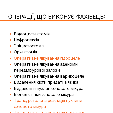
ОПЕРАЦІЇ, ЩО ВИКОНУЄ ФАХІВЕЦЬ:
Відеоцистектомія
Нефропексія
Эпіцистостомія
Орхектомія
Оперативне лікування гідроцеле
Оперативне лікування аденоми
передміхурової залози
Оперативне лікування варикоцеле
Видалення кісти придатка яєчка
Видалення пухлин сечового міхура
Біопсія стінки сечового міхура
Трансуретальна резекція пухлини
сечового міхура
Трансуретальна резекція простати