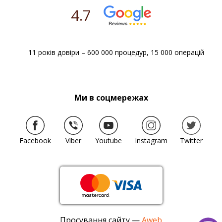
залишають надовго без уваги. Забезпечують всім
4.7
необхідним, не треба брати в лікарню багато
речей. Аналізи роблять на місці, що дуже зручно.
Годують неймовірно смачно!
І, звісно, хочу подякувати Костянтину Борисовичу
за вчасно і кваліфіковано надану допомогу. Дуже
11 років довіри – 600 000 процедур, 15 000 операцій
хороший уважний лікар.
Клініку рекомендую від усього серця!
Петро Васильович
Ми в соцмережах
29.06.2024
Facebook
Viber
Youtube
Instagram
Twitter
Дуже гарні, позитивні враження від
обслуговування, роботи персоналу. Комфортно,
чисто, забезпечують всім необхідним.
Дякую Костянтину Борисовичу за чуйність та
індивідуальний підхід до пацієнта.
Клініку рекомендуватиму усім знайомим.
Олена
Просування сайту —
Aweb