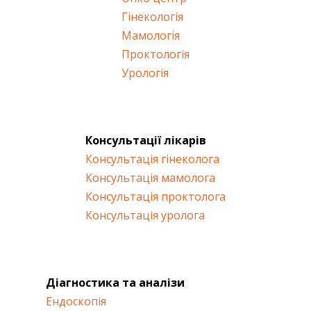
Павло
Гінекологія
Мамологія
Проктологія
23.06.2025
Урологія
Отличная клиника, врачи внимательные очень,
удаляли лейкопатию в мочевом все супер,
огромное спасибо Константину Борисовичу
Консультації лікарів
Елена Синянская
Консультація гінеколога
Консультація мамолога
18.11.2024
Консультація проктолога
Консультація уролога
Дякую за професійність та компетентність.
Окремо хочу виокремити Костянтина Борисовича.
Лікар своєї справи. Дуже сподобалась якість
надання допомоги.
Ольга
Діагностика та аналізи
Ендоскопія