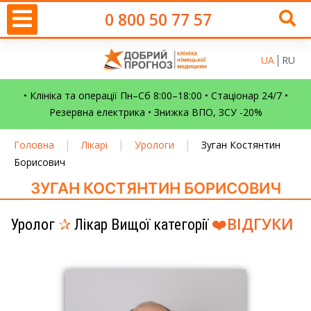
0 800 50 77 57
UA
RU
• Клініка та операції Пн–Сб 8:00–18:00 • Стаціонар 24/7 •
Резервна електрика • Знижка ВПО, ЗСУ -20%
|
|
|
Головна
Лікарі
Урологи
Зуган Костянтин
Борисович
ЗУГАН КОСТЯНТИН БОРИСОВИЧ
❤️
ВІДГУКИ
Уролог
✰
Лікар Вищої категорії