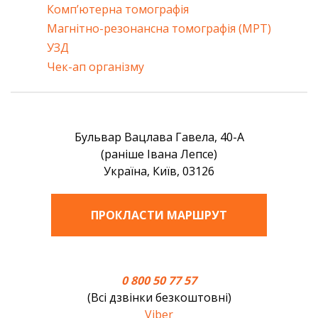
20.08.2024
Комп’ютерна томографія
Магнітно-резонансна томографія (МРТ)
УЗД
Дуже задоволена всіма послугами та увагою
персоналу. Рекомендую лікаря Костянтина
Чек-ап організму
Борисовича. Дуже уважний, добрий та акуратний!
Алла
09.08.2024
Бульвар Вацлава Гавела, 40-А
(раніше Івана Лепсе)
Україна, Київ, 03126
Велика подяка лікарю Константину Борисовичу за
консультації , проведену операцію, дуже уважний,
приємний. Весь персонал клініки дуже уважний,
ПРОКЛАСТИ МАРШРУТ
доброзичливий. Всього найкращого Вам усім. З
повагою до Вас пацієнт,
пенсіонер.
Петро
0 800 50 77 57
(Всі дзвінки безкоштовні)
25.07.2024
Viber