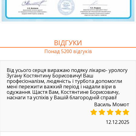
ВІДГУКИ
Понад 5200 відгуків
Від усього серця виражаю подяку лікарю- урологу
Зугану Костянтину Борисовичу! Ваш
професіоналізм, людяність і турбота допомогли
мені пережити важкий період і надали віри в
одужання. Щастя Вам, Костянтине Борисовичу,
наснаги та успіхів у Вашій благородній справі!
Василь Момот
12.12.2025