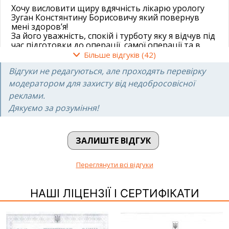
Хочу висловити щиру вдячність лікарю урологу
Зуган Констянтину Борисовичу який повернув
мені здоров’я!
За його уважність, спокій і турботу яку я відчув під
час підготовки до операції, самої операції та в
післяопераційний період.
Більше відгуків (42)
Оперіція пройшла успішно і я дуже вдячний за те
Відгуки не редагуються, але проходять перевірку
що все було зроблено на найвищому рівні.
Окрема подяка всьому медичному персоналу
модератором для захисту від недобросовісної
лікарні Добрий прогноз за чуйне ставлення,
реклами.
людяність та комфорт, який вони створюють для
Дякуємо за розуміння!
своїх пацієнтів. Палата, їжа, все на найвищому
рівні і головне щире бажання допомогти.
Юрій
ЗАЛИШТЕ ВІДГУК
21.09.2025
Переглянути всі відгуки
Чудова клініка, я би її назвав “Мрия пацієнта”
НАШІ ЛІЦЕНЗІЇ І СЕРТИФІКАТИ
Професійна команда працює слажено, швидко і
ефективно.
Велика подяка лікарям:
Шмуліченко Олександру