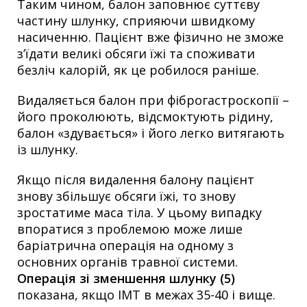
Таким чином, балон заповнює суттєву
частину шлунку, сприяючи швидкому
насиченню. Пацієнт вже фізично не зможе
з’їдати великі обсяги їжі та споживати
безліч калорій, як це робилося раніше.
Видаляється балон при фіброгастроскопії –
його проколюють, відсмоктують рідину,
балон «здувається» і його легко витягають
із шлунку.
Якщо після видалення балону пацієнт
знову збільшує обсяги їжі, то знову
зростатиме маса тіла. У цьому випадку
впоратися з проблемою може лише
баріатрична операція на одному з
основних органів травної системи.
Операція зі зменшення шлунку (5)
показана, якщо ІМТ в межах 35-40 і вище.