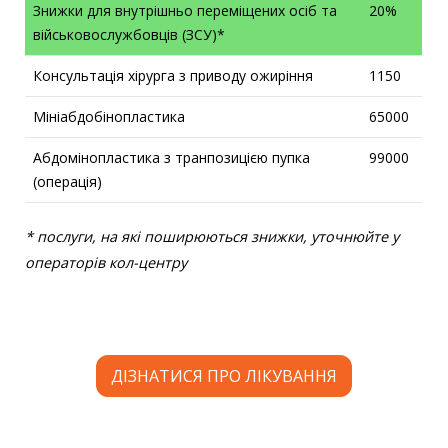
Знижки для внутрішньо переміщених осіб та
20%
військовослужбовців (ЗСУ)*
Консультація хірурга з приводу ожиріння
1150
Мініабдобінопластика
65000
Абдомінопластика з транпозицією пупка
99000
(операція)
* послуги, на які поширюються знижки, уточнюйте у
операторів кол-центру
ДІЗНАТИСЯ ПРО ЛІКУВАННЯ