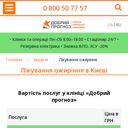
0 800 50 77 57
UA
RU
• Клініка та операції Пн–Сб 8:00–18:00 • Стаціонар 24/7 •
Резервна електрика • Знижка ВПО, ЗСУ -20%
|
|
Головна
Хірургія
Лікування ожиріння
Лікування ожиріння в Києві
Вартість послуг у клініці «Добрий
прогноз»
Ціна в
Послуга
ГРН