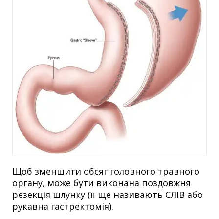
Щоб зменшити обсяг головного травного
органу, може бути виконана поздовжня
резекція шлунку (її ще називають СЛІВ або
рукавна гастректомія).