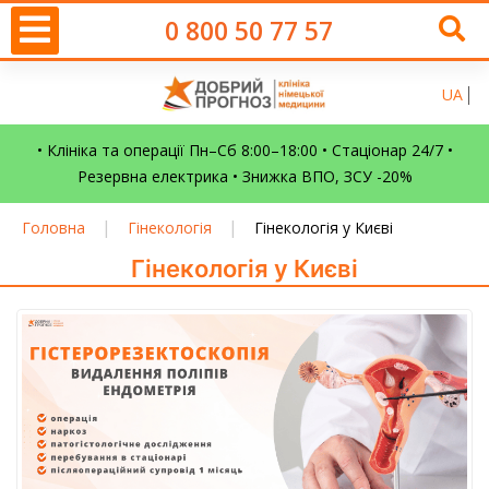
0 800 50 77 57
UA
• Клініка та операції Пн–Сб 8:00–18:00 • Стаціонар 24/7 •
Резервна електрика • Знижка ВПО, ЗСУ -20%
|
|
Головна
Гінекологія
Гінекологія у Києві
Гінекологія у Києві