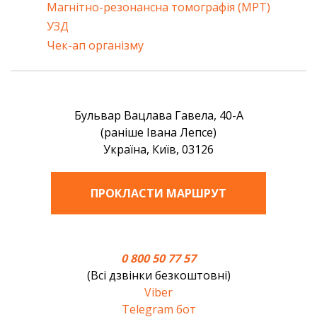
Магнітно-резонансна томографія (МРТ)
УЗД
Чек-ап організму
Бульвар Вацлава Гавела, 40-А
(раніше Івана Лепсе)
Україна, Київ, 03126
ПРОКЛАСТИ МАРШРУТ
0 800 50 77 57
(Всі дзвінки безкоштовні)
Viber
Telegram бот