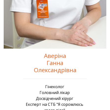
Аверіна
Ганна
Олександрівна