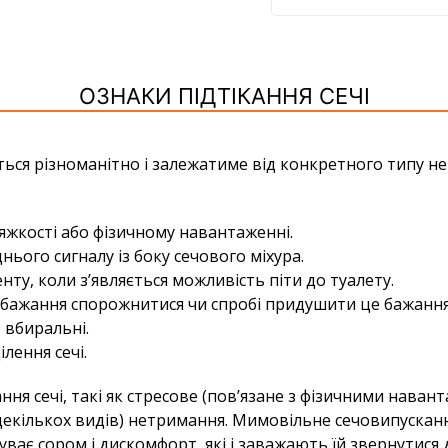
ОЗНАКИ ПІДТІКАННЯ СЕЧІ
я різноманітно і залежатиме від конкретного типу нет
і тяжкості або фізичному навантаженні.
ього сигналу із боку сечового міхура.
нту, коли з’являється можливість піти до туалету.
о бажання спорожнитися чи спробі придушити це бажання
 вбиральні.
лення сечі.
ня сечі, такі як стресове (пов’язане з фізичними наван
кількох видів) нетримання. Мимовільне сечовипусканн
дчуває сором і дискомфорт, які і заважають їй звернутися