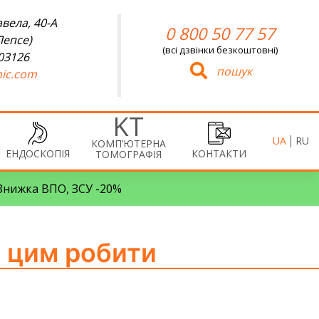
вела, 40-А
0 800 50 77 57
Лепсе)
(всі дзвінки безкоштовні)
 03126
пошук
ic.com
UA
RU
КОМП’ЮТЕРНА
ЕНДОСКОПІЯ
КОНТАКТИ
ТОМОГРАФІЯ
• Знижка ВПО, ЗСУ -20%
з цим робити