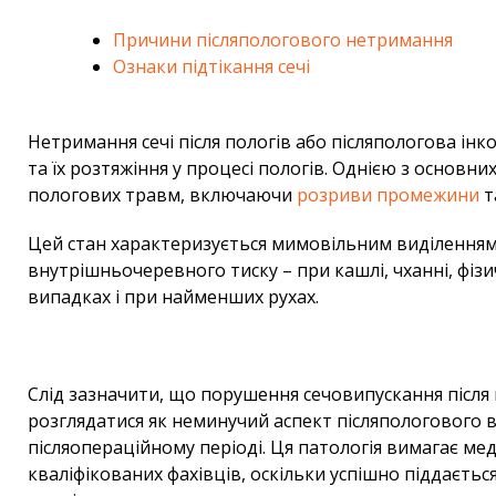
Причини післяпологового нетримання
Ознаки підтікання сечі
Нетримання сечі після пологів або післяпологова ін
та їх розтяжіння у процесі пологів. Однією з основн
пологових травм, включаючи
розриви промежини
т
Цей стан характеризується мимовільним виділенням
внутрішньочеревного тиску – при кашлі, чханні, фізи
випадках і при найменших рухах.
Слід зазначити, що порушення сечовипускання після
розглядатися як неминучий аспект післяпологового 
післяопераційному періоді. Ця патологія вимагає м
кваліфікованих фахівців, оскільки успішно піддаєть