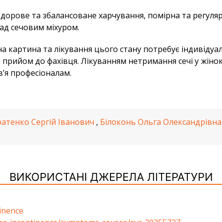
здорове та збалансоване харчування, помірна та регуля
ад сечовим міхуром.
на картина та лікування цього стану потребує індивіду
прийом до фахівця. Лікуванням нетримання сечі у жінок 
в’я професіоналам.
ратенко Сергій Іванович
,
Білоконь Ольга Олександрівна
ВИКОРИСТАНІ ДЖЕРЕЛА ЛІТЕРАТУРИ
inence