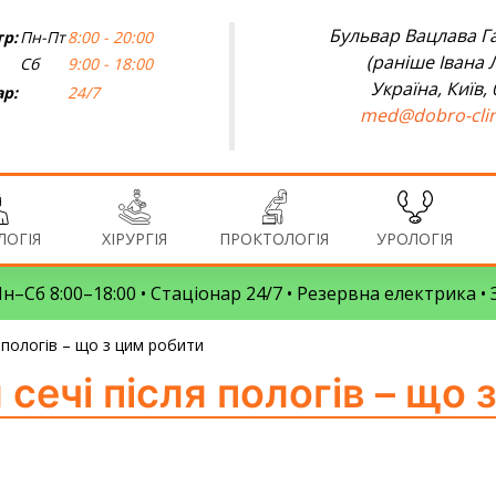
Бульвар Вацлава Га
р:
Пн-Пт
8:00 - 20:00
(раніше Івана 
Сб
9:00 - 18:00
Україна, Київ,
ар:
24/7
med@dobro-clin
ОГІЯ
ХІРУРГІЯ
ПРОКТОЛОГІЯ
УРОЛОГІЯ
 Пн–Сб 8:00–18:00 • Стаціонар 24/7 • Резервна електрика 
 пологів – що з цим робити
сечі після пологів – що 