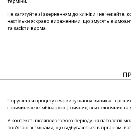
терміни.
Не затягуйте зі зверненням до клініки і не чекайте, 
настільки яскраво вираженими, що змусять відмовит
та засісти вдома.
П
Порушення процесу сечовипускання виникає з різних
спричинене комбінацією фізичних, психологічних та 
У контексті післяпологового періоду ця патологія м
пов’язані зі змінами, що відбуваються в організмі вагі