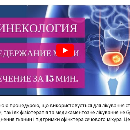
ою процедурою, що використовується для лікування стр
и, такі як фізіотерапія та медикаментозне лікування н
цнення тканин і підтримки сфінктера сечового міхура. 