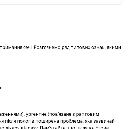
римання сечі. Розглянемо ряд типових ознак, якими
.
таженнями), ургентне (пов’язане з раптовим
я після пологів поширена проблема, яка зазвичай
 до лікаря відразу. Пам’ятайте, що післяпологове