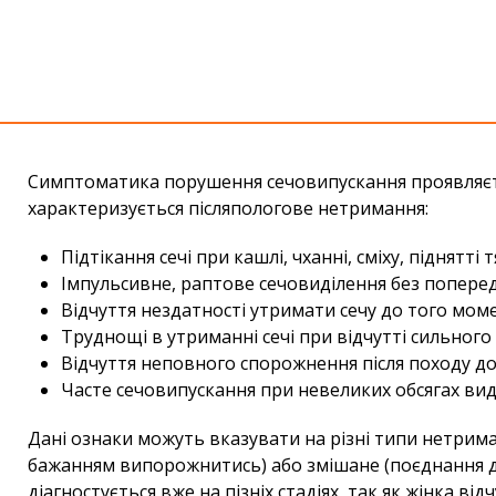
Симптоматика порушення сечовипускання проявляєтьс
характеризується післяпологове нетримання:
Підтікання сечі при кашлі, чханні, сміху, піднятт
Імпульсивне, раптове сечовиділення без попередн
Відчуття нездатності утримати сечу до того моме
Труднощі в утриманні сечі при відчутті сильног
Відчуття неповного спорожнення після походу до
Часте сечовипускання при невеликих обсягах виді
Дані ознаки можуть вказувати на різні типи нетриман
бажанням випорожнитись) або змішане (поєднання де
діагностується вже на пізніх стадіях, так як жінка ві