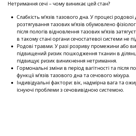
Нетримання сечі – чому виникає цей стан?
Слабкість м’язів тазового дна. У процесі родової
розтягування тазових м’язів обумовлено фізіолог
після пологів відновлення тазових м’язів затягуєт
в такому стані органи сечостатевої системи не 
Родові травми. У разі розриву промежини або вик
підвищений ризик пошкодження тканин в ділянц
підвищує ризик виникнення нетримання.
Гормональні зміни в період вагітності та після 
функції м’язів тазового дна та сечового міхура.
Індивідуальні фактори: вік, надмірна вага та ожи
існуючі проблеми з сечовивідною системою.