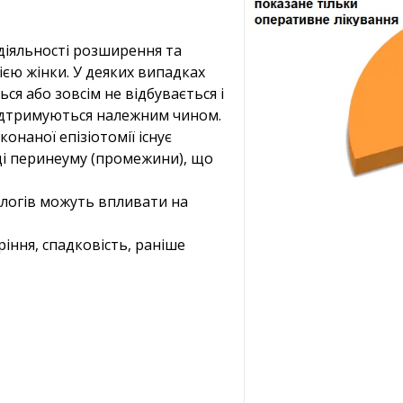
 діяльності розширення та
ією жінки. У деяких випадках
ься або зовсім не відбувається і
підтримуються належним чином.
онаної епізіотомії існує
і перинеуму (промежини), що
пологів можуть впливати на
ріння, спадковість, раніше