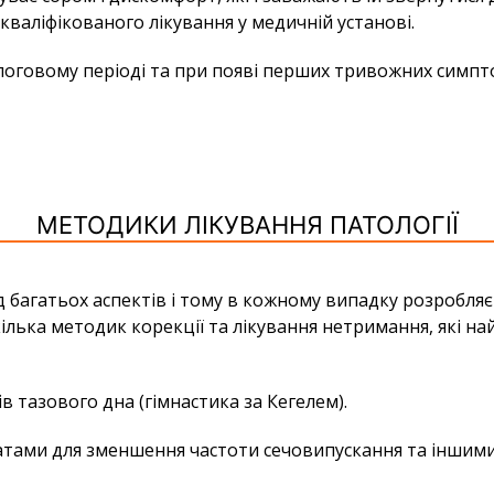
кваліфікованого лікування у медичній установі.
логовому періоді та при появі перших тривожних симпто
МЕТОДИКИ ЛІКУВАННЯ ПАТОЛОГІЇ
ід багатьох аспектів і тому в кожному випадку розробля
кілька методик корекції та лікування нетримання, які н
в тазового дна (гімнастика за Кегелем).
ами для зменшення частоти сечовипускання та іншими