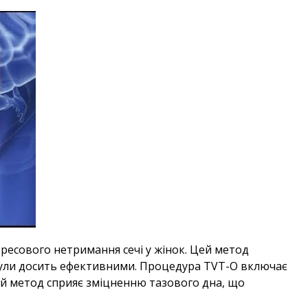
есового нетримання сечі у жінок. Цей метод
е були досить ефективними. Процедура ТVT-О включає
Цей метод сприяє зміцненню тазового дна, що