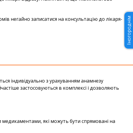
мів негайно записатися на консультацію до лікаря-
Іногороднім
ється індивідуально з урахуванням анамнезу
айчастіше застосовуються в комплексі і дозволяють
 медикаментами, які можуть бути спрямовані на