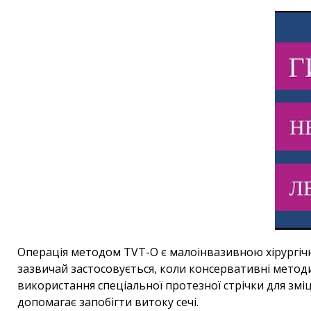
Операція методом ТVT-O є малоінвазивною хірургічн
зазвичай застосовується, коли консервативні метод
використання спеціальної протезної стрічки для змі
допомагає запобігти витоку сечі.