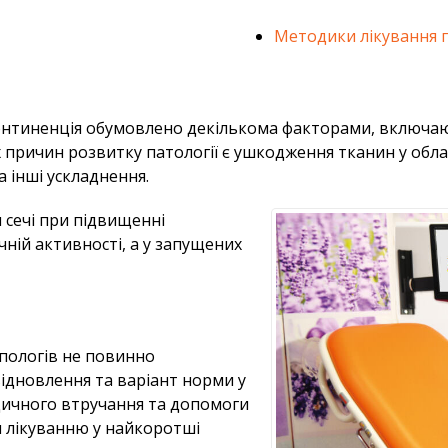
Методики лікування п
континенція обумовлено декількома факторами, включаючи
их причин розвитку патології є ушкодження тканин у обл
а інші ускладнення.
 сечі при підвищенні
чній активності, а у запущених
 пологів не повинно
відновлення та варіант норми у
едичного втручання та допомоги
ся лікуванню у найкоротші