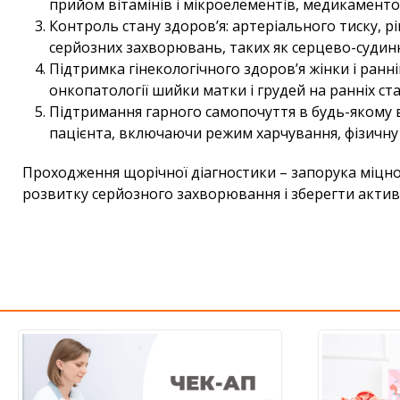
прийом вітамінів і мікроелементів, медикаменто
Контроль стану здоров’я: артеріального тиску, р
серйозних захворювань, таких як серцево-судинн
Підтримка гінекологічного здоров’я жінки і ранн
онкопатології шийки матки і грудей на ранніх ст
Підтримання гарного самопочуття в будь-якому в
пацієнта, включаючи режим харчування, фізичну а
Проходження щорічної діагностики – запорука міцног
розвитку серйозного захворювання і зберегти активн