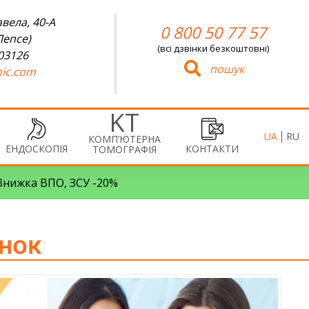
вела, 40-А
0 800 50 77 57
Лепсе)
(всі дзвінки безкоштовні)
 03126
пошук
ic.com
UA
RU
КОМП’ЮТЕРНА
ЕНДОСКОПІЯ
КОНТАКТИ
ТОМОГРАФІЯ
• Знижка ВПО, ЗСУ -20%
нок