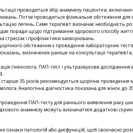
ультації проводиться збір анамнезу пацієнтки, включаю
хворювань. Потім проводиться фізикальне обстеження для
льтацію легень. Саме терапевт визначає необхідність р
 надає поради щодо підтримання здорового способу житт
 за стресом і профілактики захворювань.
річного обстеження є проведення лабораторних тестів. 
сті показань, визначених раніше на консультації терапевт
тація гінеколога, ПАП-тест і ультразвукове дослідження
й.
к старше 35 років рекомендується щорічне проведення 
лога. Аналогічна діагностика показана для жінок до 35
 проведення ПАП-тесту для раннього виявлення раку ши
адкового анамнезу можуть визначатися додаткові скрині
і ознаки патологій або дисфункцій, щоб своєчасно роз