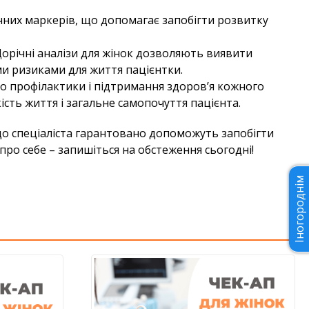
мічних маркерів, що допомагає запобігти розвитку
Щорічні аналізи для жінок дозволяють виявити
ми ризиками для життя пацієнтки.
до профілактики і підтримання здоров’я кожного
сть життя і загальне самопочуття пацієнта.
 до спеціаліста гарантовано допоможуть запобігти
ро себе – запишіться на обстеження сьогодні!
Іногороднім