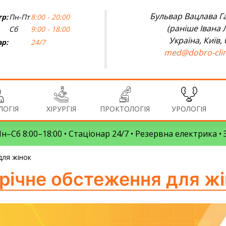
Бульвар Вацлава Га
р:
Пн-Пт
8:00 - 20:00
(раніше Івана 
Сб
9:00 - 18:00
Україна, Київ,
ар:
24/7
med@dobro-clin
ОГІЯ
ХІРУРГІЯ
ПРОКТОЛОГІЯ
УРОЛОГІЯ
 Пн–Сб 8:00–18:00 • Стаціонар 24/7 • Резервна електрика 
ля жінок
річне обстеження для жі