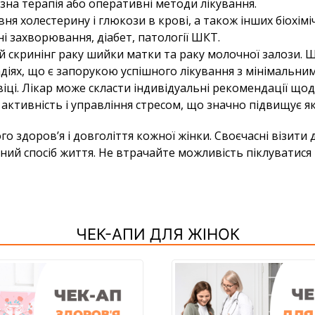
зна терапія або оперативні методи лікування.
івня холестерину і глюкози в крові, а також інших біохі
і захворювання, діабет, патології ШКТ.
ій скринінг раку шийки матки та раку молочної залози. 
адіях, що є запорукою успішного лікування з мінімальни
іці. Лікар може скласти індивідуальні рекомендації що
ктивність і управління стресом, що значно підвищує які
о здоров’я і довголіття кожної жінки. Своєчасні візити
ий спосіб життя. Не втрачайте можливість піклуватися п
ЧЕК-АПИ ДЛЯ ЖІНОК