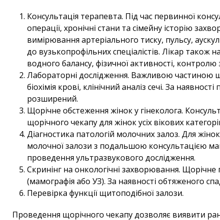
Консультація терапевта. Під час первинної конс
операції, хронічні стани та сімейну історію за
вимірювання артеріального тиску, пульсу, ауску
до вузькопрофільних спеціалістів. Лікар також
водного балансу, фізичної активності, контролю
Лабораторні дослідження. Важливою частиною що
біохімія крові, клінічний аналіз сечі. За наявно
розширений.
Щорічне обстеження жінок у гінеколога. Консуль
щорічного чекапу для жінок усіх вікових категорі
Діагностика патологій молочних залоз. Для жіно
молочної залози з подальшою консультацією мамо
проведення ультразвукового дослідження.
Скринінг на онкологічні захворювання. Щорічне
(мамографія або УЗ). За наявності обтяженого сп
Перевірка функції щитоподібної залози.
Проведення щорічного чекапу дозволяє виявити ранн