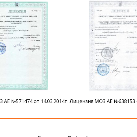
 АЕ №571474 от 14.03.2014г.
Лицензия МОЗ АЕ №638153 от