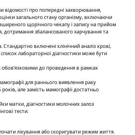
чи відомості про попередні захворювання,
 оцінки загального стану організму, включаючи
озширеного щорічного чекапу і запису на прийом
я, дотримання збалансованого харчування та
Стандартно включені клінічний аналіз крові,
а, список лабораторної діагностики може бути
 є обов’язковими до проведення в рамках
мамографії для раннього виявлення раку
 років, але замість мамографії достатньо
йки матки, діагностики молочних залоз
нгові тести.
почати лікування або скоригувати режим життя.