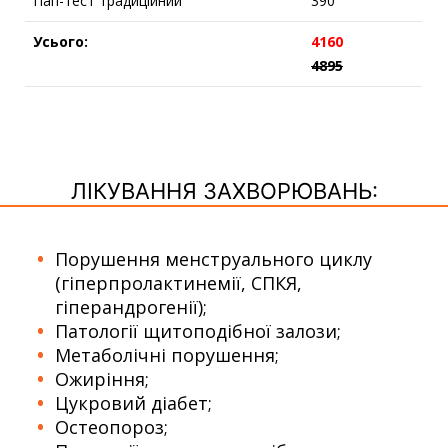
Пап-тест традиційний
390
Усього:
4160
4895
ЛІКУВАННЯ ЗАХВОРЮВАНЬ:
Порушення менструального циклу
(гіперпролактинемії, СПКЯ,
гіперандрогенії);
Патології щитоподібної залози;
Метаболічні порушення;
Ожиріння;
Цукровий діабет;
Остеопороз;