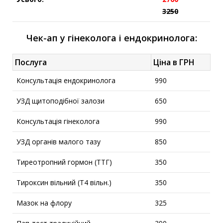
3250
Чек-ап у гінеколога і ендокринолога:
Послуга
Ціна в ГРН
Консультація ендокринолога
990
УЗД щитоподібної залози
650
Консультація гінеколога
990
УЗД органів малого тазу
850
Тиреотропний гормон (ТТГ)
350
Тироксин вільний (Т4 вільн.)
350
Мазок на флору
325