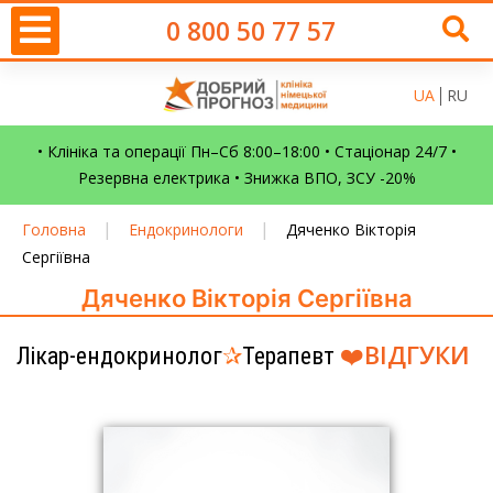
0 800 50 77 57
UA
RU
• Клініка та операції Пн–Сб 8:00–18:00 • Стаціонар 24/7 •
Резервна електрика • Знижка ВПО, ЗСУ -20%
|
|
Головна
Ендокринологи
Дяченко Вікторія
Сергіївна
Дяченко Вікторія Сергіївна
❤️
ВІДГУКИ
Лікар-ендокринолог
✰
Терапевт