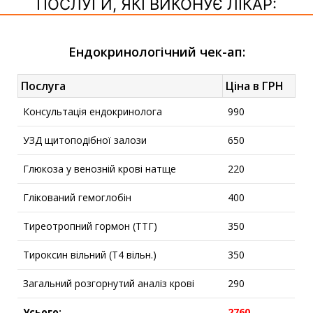
ПОСЛУГИ, ЯКІ ВИКОНУЄ ЛІКАР:
Ендокринологічний чек-ап:
Послуга
Ціна в ГРН
Консультація ендокринолога
990
УЗД щитоподібної залози
650
Глюкоза у венозній крові натще
220
Глікований гемоглобін
400
Тиреотропний гормон (ТТГ)
350
Тироксин вільний (Т4 вільн.)
350
Загальний розгорнутий аналіз крові
290
Усього:
2760