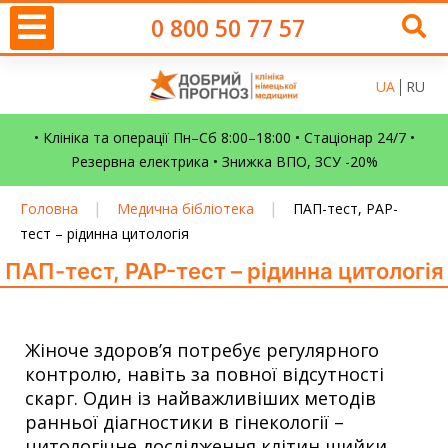
0 800 50 77 57
UA
RU
• Клініка та операції Пн–Сб 8:00–18:00 • Стаціонар 24/7 •
Резервна електрика • Знижка ВПО, ЗСУ -20%
|
|
Головна
Медична бібліотека
ПАП-тест, PAP-
тест – рідинна цитологія
ПАП-тест, PAP-тест – рідинна цитологія
Жіноче здоров’я потребує регулярного
контролю, навіть за повної відсутності
скарг. Один із найважливіших методів
ранньої діагностики в гінекології –
цитологічне дослідження клітин шийки